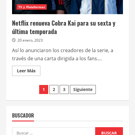
TV y Plataformas
Netflix renueva Cobra Kai para su sexta y
última temporada
20 enero, 2023
Así lo anunciaron los creadores de la serie, a
través de una carta dirigida a los fans....
Leer
Leer Más
más
acerca
de
Paginación
Netflix
1
2
3
Siguiente
renueva
Cobra
de
Kai
para
su
entradas
sexta
BUSCADOR
y
última
temporada
Buscar: