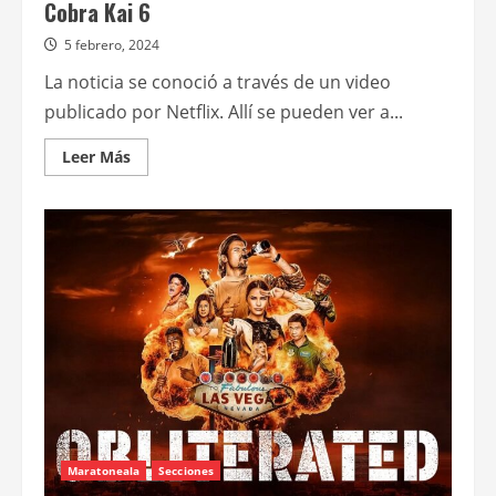
Cobra Kai 6
5 febrero, 2024
La noticia se conoció a través de un video
publicado por Netflix. Allí se pueden ver a...
Leer
Leer Más
más
acerca
de
Empieza
oficialmente
la
producción
de
Cobra
Kai
6
Maratoneala
Secciones