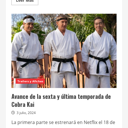
Leer Más
más
acerca
de
Cobra
Kai
–
Temporada
6
–
Parte
1
Trailers y Afiches
Avance de la sexta y última temporada de
Cobra Kai
3 julio, 2024
La primera parte se estrenará en Netflix el 18 de