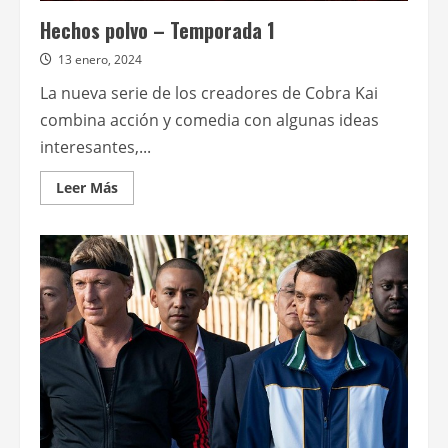
Hechos polvo – Temporada 1
13 enero, 2024
La nueva serie de los creadores de Cobra Kai
combina acción y comedia con algunas ideas
interesantes,...
Leer
Leer Más
más
acerca
de
Hechos
polvo
–
Temporada
1