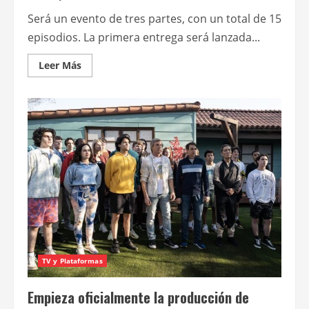
Será un evento de tres partes, con un total de 15
episodios. La primera entrega será lanzada...
Leer
Leer Más
más
acerca
de
Anuncian
la
fecha
de
estreno
de
la
sexta
y
última
temporada
de
Cobra
Kai
TV y Plataformas
Empieza oficialmente la producción de