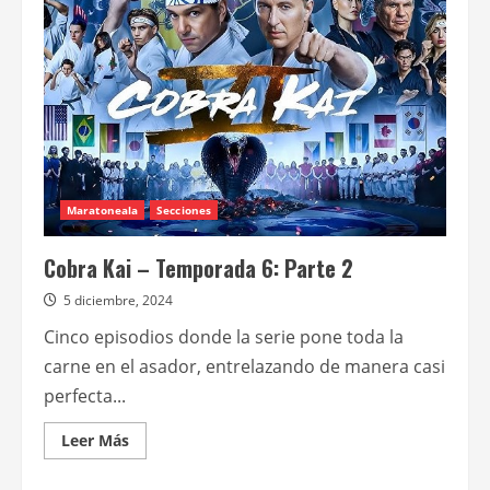
parte
3
de
la
sexta
temporada
de
“Cobra
Kai”
Maratoneala
Secciones
Cobra Kai – Temporada 6: Parte 2
5 diciembre, 2024
Cinco episodios donde la serie pone toda la
carne en el asador, entrelazando de manera casi
perfecta...
Leer
Leer Más
más
acerca
de