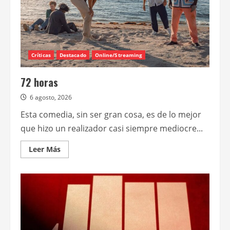
Críticas
Destacado
Online/Streaming
72 horas
6 agosto, 2026
Esta comedia, sin ser gran cosa, es de lo mejor
que hizo un realizador casi siempre mediocre...
Leer
Leer Más
más
acerca
de
72
horas