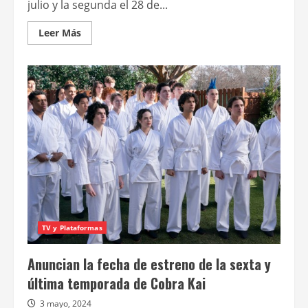
julio y la segunda el 28 de...
Leer
Leer Más
más
acerca
de
Avance
de
la
sexta
y
última
temporada
de
Cobra
Kai
TV y Plataformas
Anuncian la fecha de estreno de la sexta y
última temporada de Cobra Kai
3 mayo, 2024