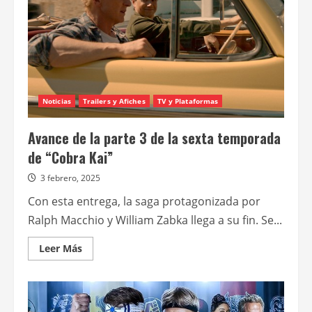
3
Noticias
Trailers y Afiches
TV y Plataformas
Avance de la parte 3 de la sexta temporada
de “Cobra Kai”
3 febrero, 2025
Con esta entrega, la saga protagonizada por
Ralph Macchio y William Zabka llega a su fin. Se...
Leer
Leer Más
más
acerca
de
Avance
de
la