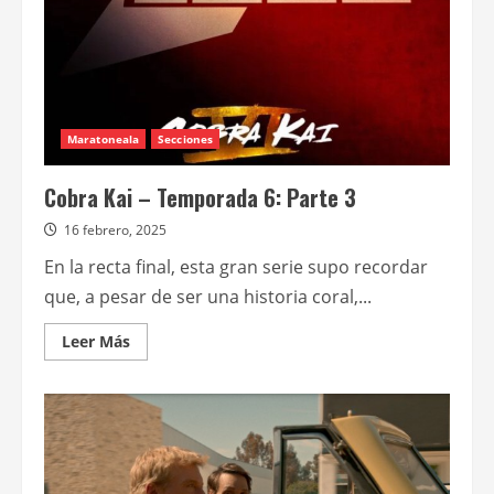
Maratoneala
Secciones
Cobra Kai – Temporada 6: Parte 3
16 febrero, 2025
En la recta final, esta gran serie supo recordar
que, a pesar de ser una historia coral,...
Leer
Leer Más
más
acerca
de
Cobra
Kai
–
Temporada
6:
Parte