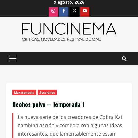
9 agosto, 2026
Saltar
Instagram
Facebook
X
Youtube
al
contenido
Menú
principal
Maratoneala
Secciones
Hechos polvo – Temporada 1
La nueva serie de los creadores de Cobra Kai
combina acción y comedia con algunas ideas
interesantes, que lamentablemente están