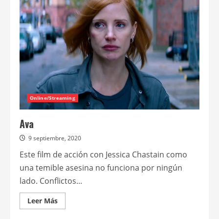
a
Naomi
Ackie
y
Channing
Tatum
en
Parpadea
dos
veces
Online/Streaming
Ava
9 septiembre, 2020
Este film de acción con Jessica Chastain como
una temible asesina no funciona por ningún
lado. Conflictos...
Leer
Leer Más
más
acerca