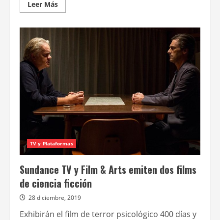
Leer
Leer Más
más
acerca
de
Jessica
Chastain
es
Ava
TV y Plataformas
Sundance TV y Film & Arts emiten dos films
de ciencia ficción
28 diciembre, 2019
Exhibirán el film de terror psicológico 400 días y