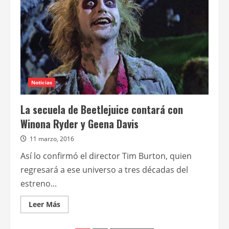
no
se
realizará
Noticias
La secuela de Beetlejuice contará con
Winona Ryder y Geena Davis
11 marzo, 2016
Así lo confirmó el director Tim Burton, quien
regresará a ese universo a tres décadas del
estreno...
Leer
Leer Más
más
acerca
de