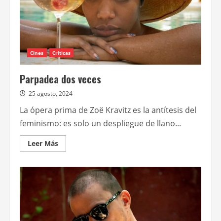
Cines
Críticas
Parpadea dos veces
25 agosto, 2024
La ópera prima de Zoë Kravitz es la antítesis del
feminismo: es solo un despliegue de llano...
Leer
Leer Más
más
acerca
de
Parpadea
dos
veces