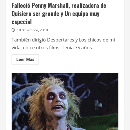
Falleció Penny Marshall, realizadora de
Quisiera ser grande y Un equipo muy
especial
18 diciembre, 2018
También dirigió Despertares y Los chicos de mi
vida, entre otros films. Tenía 75 años.
Leer
Leer Más
más
acerca
de
Falleció
Penny
Marshall,
realizadora
de
Quisiera
ser
grande
y
Un
equipo
muy
especial