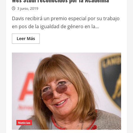
3 junio, 2019
Davis recibirá un premio especial por su trabajo
en pos de la igualdad de género en la...
Leer
Leer Más
más
acerca
de
David
Lynch,
Geena
Davis,
Lina
Wertmüller
y
Wes
Studi
reconocidos
por
la
Academia
Noticias