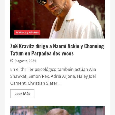
Trailers y Afiches
Zoë Kravitz dirige a Naomi Ackie y Channing
Tatum en Parpadea dos veces
9 agosto, 2024
En el thriller psicológico también actúan Alia
Shawkat, Simon Rex, Adria Arjona, Haley Joel
Osment, Christian Slater,...
Leer
Leer Más
más
acerca
de
Zoë
Kravitz
dirige