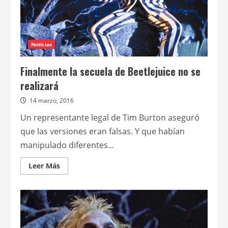
Noticias
Finalmente la secuela de Beetlejuice no se
realizará
14 marzo, 2016
Un representante legal de Tim Burton aseguró
que las versiones eran falsas. Y que habían
manipulado diferentes...
Leer
Leer Más
más
acerca
de
Finalmente
la
secuela
de
Beetlejuice