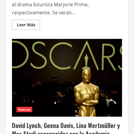
el drama futurista Marjorie Prime,
respectivamente. Se verán...
Leer
Leer Más
más
acerca
de
Sundance
TV
y
Film
&
Arts
emiten
dos
films
de
ciencia
ficción
Noticias
David Lynch, Geena Davis, Lina Wertmüller y
Wes Studi reconocidos por la Academia