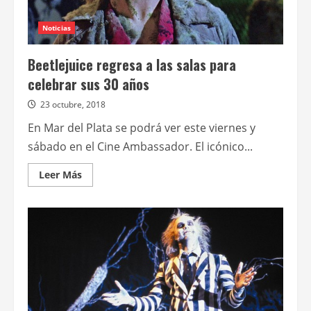
Noticias
Beetlejuice regresa a las salas para
celebrar sus 30 años
23 octubre, 2018
En Mar del Plata se podrá ver este viernes y
sábado en el Cine Ambassador. El icónico...
Leer
Leer Más
más
acerca
de
Beetlejuice
regresa
a
las
salas
para
celebrar
sus
30
años