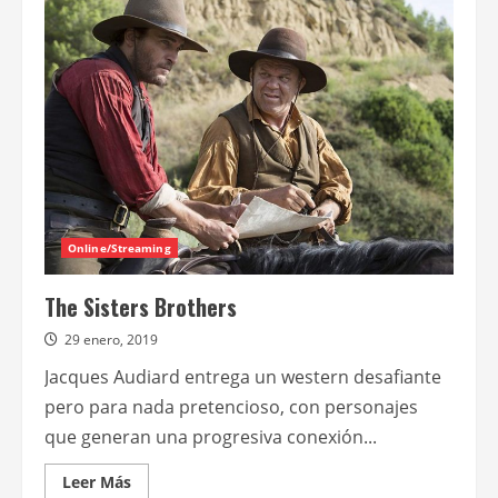
Studios
ordena
una
segunda
temporada
de
Hunters
Online/Streaming
The Sisters Brothers
29 enero, 2019
Jacques Audiard entrega un western desafiante
pero para nada pretencioso, con personajes
que generan una progresiva conexión...
Leer
Leer Más
más