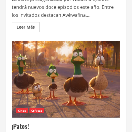
tendrá nuevos doce episodios este año. Entre
los invitados destacan Awkwafina,...
Leer
Leer Más
más
acerca
de
Primeras
imágenes
y
lista
de
estrellas
invitadas
para
la
segunda
temporada
de
“Poker
face”
Cines
Críticas
¡Patos!