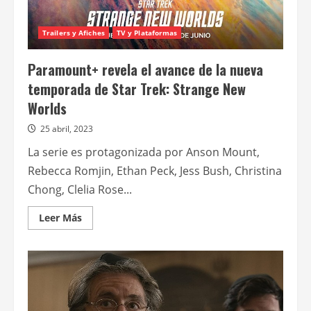
Trailers y Afiches
TV y Plataformas
Paramount+ revela el avance de la nueva
temporada de Star Trek: Strange New
Worlds
25 abril, 2023
La serie es protagonizada por Anson Mount,
Rebecca Romjin, Ethan Peck, Jess Bush, Christina
Chong, Clelia Rose...
Leer
Leer Más
más
acerca
de
Paramount+
revela
el
avance
de
la