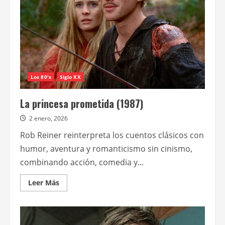
Los 80's
Siglo XX
La princesa prometida (1987)
2 enero, 2026
Rob Reiner reinterpreta los cuentos clásicos con
humor, aventura y romanticismo sin cinismo,
combinando acción, comedia y...
Leer
Leer Más
más
acerca
de
La
princesa
prometida