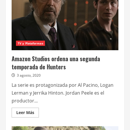
nueva
temporada
de
Star
Trek:
Strange
New
Worlds
TV y Plataformas
Amazon Studios ordena una segunda
temporada de Hunters
3 agosto, 2020
La serie es protagonizada por Al Pacino, Logan
Lerman y Jerrika Hinton. Jordan Peele es el
productor...
Leer
Leer Más
más
acerca
de
Amazon