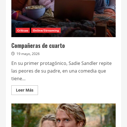
Críticas
Online/Streaming
Compañeras de cuarto
19 mayo, 2026
En su primer protagónico, Sadie Sandler repite
las peores de su padre, en una comedia que
tiene...
Leer
Leer Más
más
acerca
de
Compañeras
de
cuarto