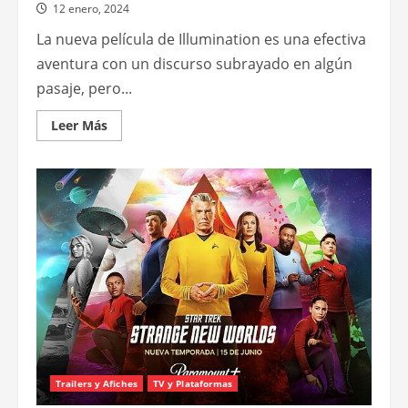
12 enero, 2024
La nueva película de Illumination es una efectiva
aventura con un discurso subrayado en algún
pasaje, pero...
Leer
Leer Más
más
acerca
de
¡Patos!
Trailers y Afiches
TV y Plataformas