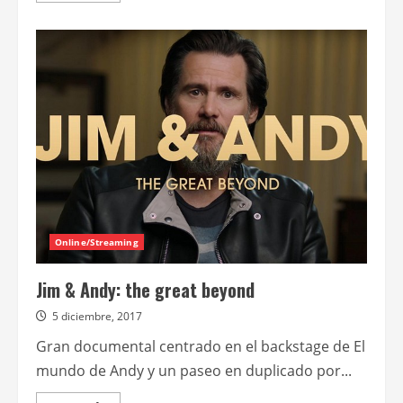
acerca
de
The
Sisters
Brothers
Online/Streaming
Jim & Andy: the great beyond
5 diciembre, 2017
Gran documental centrado en el backstage de El
mundo de Andy y un paseo en duplicado por...