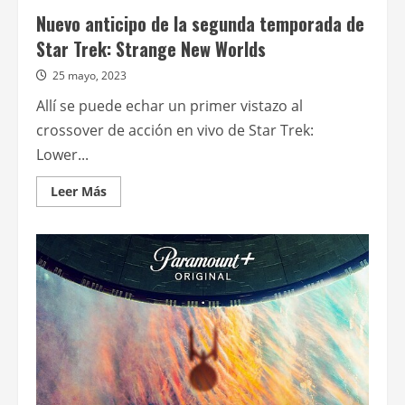
Nuevo anticipo de la segunda temporada de
Star Trek: Strange New Worlds
25 mayo, 2023
Allí se puede echar un primer vistazo al
crossover de acción en vivo de Star Trek:
Lower...
Leer
Leer Más
más
acerca
de
Nuevo
anticipo
de
la
segunda
temporada
de
Star
Trek:
Strange
New
Worlds