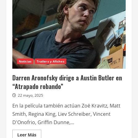
(1987)
Noticias
Trailers y Afiches
Darren Aronofsky dirige a Austin Butler en
“Atrapado robando”
22 mayo, 2025
En la película también actúan Zoë Kravitz, Matt
Smith, Regina King, Liev Schreiber, Vincent
D'Onofrio, Griffin Dunne,...
Leer
Leer Más