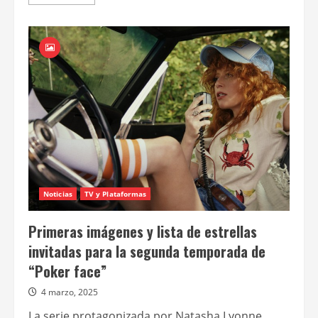
más
acerca
de
Darren
Aronofsky
dirige
a
Austin
Butler
en
“Atrapado
robando”
Noticias
TV y Plataformas
Primeras imágenes y lista de estrellas
invitadas para la segunda temporada de
“Poker face”
4 marzo, 2025
La serie protagonizada por Natasha Lyonne