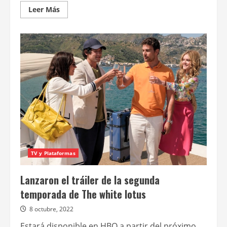
Leer
Leer Más
más
acerca
de
Feud:
Capote
vs.
The
Swans
se
estrena
el
8
de
mayo
en
Star+
TV y Plataformas
Lanzaron el tráiler de la segunda
temporada de The white lotus
8 octubre, 2022
Estará disponible en HBO a partir del próximo