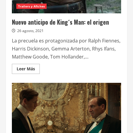
Trailers y Afiches
Nuevo anticipo de King´s Man: el origen
26 agosto, 2021
La precuela es protagonizada por Ralph Fiennes,
Harris Dickinson, Gemma Arterton, Rhys Ifans,
Matthew Goode, Tom Hollander,...
Leer
Leer Más
más
acerca
de
Nuevo
anticipo
de
King
´s
Man:
el
origen