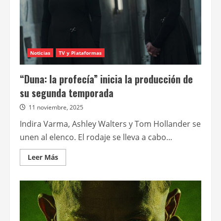
Noticias
TV y Plataformas
“Duna: la profecía” inicia la producción de
su segunda temporada
11 noviembre, 2025
Indira Varma, Ashley Walters y Tom Hollander se
unen al elenco. El rodaje se lleva a cabo...
Leer
Leer Más
más
acerca
de
“Duna:
la
profecía”
inicia
la
producción