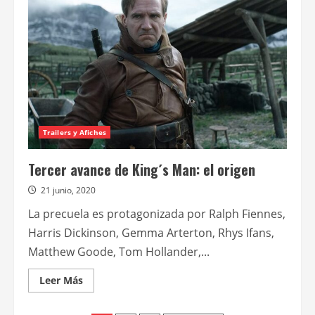
de
King’s
man:
el
origen
se
pasa
para
febrero
de
2021
Trailers y Afiches
Tercer avance de King´s Man: el origen
21 junio, 2020
La precuela es protagonizada por Ralph Fiennes,
Harris Dickinson, Gemma Arterton, Rhys Ifans,
Matthew Goode, Tom Hollander,...
Leer
Leer Más
más
acerca
de