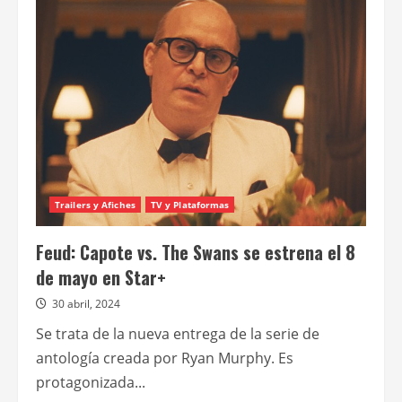
confirma
la
fecha
de
estreno
de
“Monstruo:
La
historia
de
Ed
Gein”
Trailers y Afiches
TV y Plataformas
Feud: Capote vs. The Swans se estrena el 8
de mayo en Star+
30 abril, 2024
Se trata de la nueva entrega de la serie de
antología creada por Ryan Murphy. Es
protagonizada...