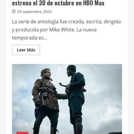
estrena el 30 de octubre en HBO Max
24 septiembre, 2022
La serie de antología fue creada, escrita, dirigida
y producida por Mike White. La nueva
temporada es...
Leer
Leer Más
más
acerca
de
La
segunda
entrega
de
The
White
Lotus
se
estrena
el
30
de
octubre
en
HBO
Max