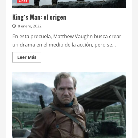
Cines
King´s Man: el origen
8 enero, 2022
En esta precuela, Matthew Vaughn busca crear
un drama en el medio de la acción, pero se...
Leer
Leer Más
más
acerca
de
King
´s
Man:
el
origen