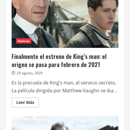
el
origen
Noticias
Finalmente el estreno de King’s man: el
origen se pasa para febrero de 2021
29 agosto, 2020
Es la precuela de King’s man, el servicio secreto.
La película dirigida por Matthew Vaughn se iba...
Leer
Leer Más
más
acerca
de
Finalmente
el
estreno