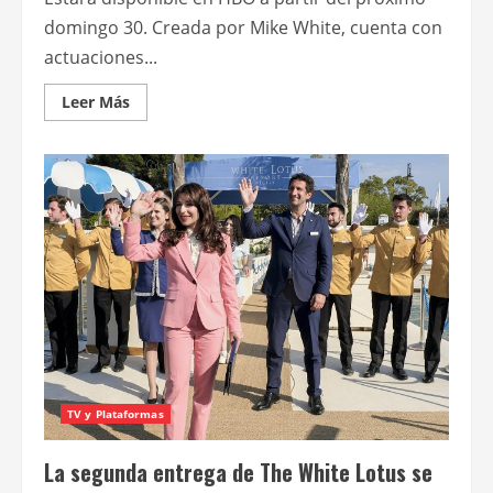
domingo 30. Creada por Mike White, cuenta con
actuaciones...
Leer
Leer Más
más
acerca
de
Lanzaron
el
tráiler
de
la
segunda
temporada
de
The
white
lotus
TV y Plataformas
La segunda entrega de The White Lotus se