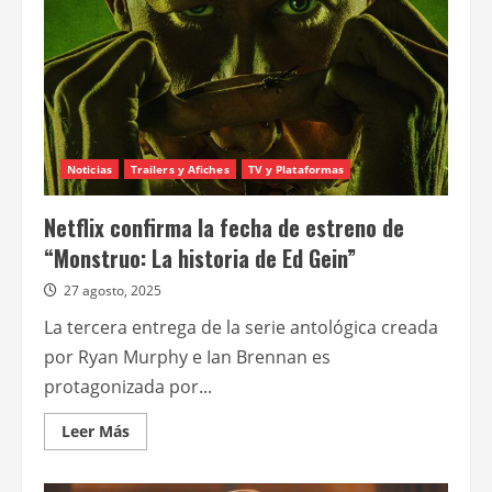
de
su
segunda
temporada
Noticias
Trailers y Afiches
TV y Plataformas
Netflix confirma la fecha de estreno de
“Monstruo: La historia de Ed Gein”
27 agosto, 2025
La tercera entrega de la serie antológica creada
por Ryan Murphy e Ian Brennan es
protagonizada por...
Leer
Leer Más
más
acerca
de
Netflix