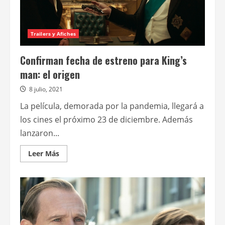
Trailers y Afiches
Confirman fecha de estreno para King’s
man: el origen
8 julio, 2021
La película, demorada por la pandemia, llegará a
los cines el próximo 23 de diciembre. Además
lanzaron...
Leer
Leer Más
más
acerca
de
Confirman
fecha
de
estreno
para
King’s
man: