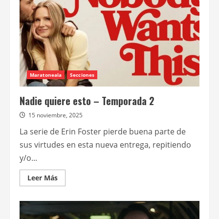
Maratoneala
Secciones
Nadie quiere esto – Temporada 2
15 noviembre, 2025
La serie de Erin Foster pierde buena parte de
sus virtudes en esta nueva entrega, repitiendo
y/o...
Leer
Leer Más
más
acerca
de
Nadie
quiere
esto