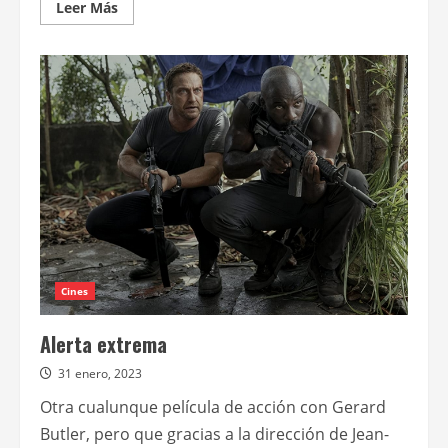
Leer
Leer Más
más
acerca
de
Nadie
quiere
esto
–
Temporada
1
Cines
Alerta extrema
31 enero, 2023
Otra cualunque película de acción con Gerard
Butler, pero que gracias a la dirección de Jean-