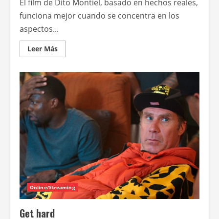
El film de Dito Montiel, basado en hechos reales,
funciona mejor cuando se concentra en los
aspectos...
Leer
Leer Más
más
acerca
de
Empire
State
Online/Streaming
Get hard