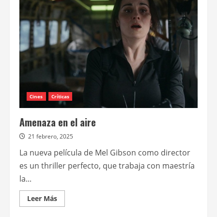
–
Temporada
2
Cines
Críticas
Amenaza en el aire
21 febrero, 2025
La nueva película de Mel Gibson como director
es un thriller perfecto, que trabaja con maestría
la...
Leer
Leer Más
más
acerca