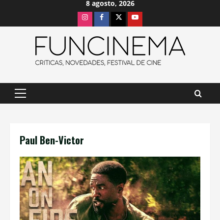
8 agosto, 2026
Saltar
Instagram
Facebook
X
Youtube
al
contenido
Menú
principal
Paul Ben-Victor