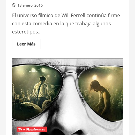
13 enero, 2016
El universo fílmico de Will Ferrell continúa firme
con esta comedia en la que trabaja algunos
esteretipos...
Leer
Leer Más
más
acerca
de
Get
hard
TV y Plataformas