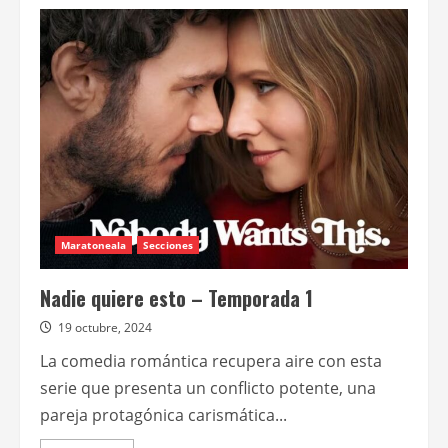
de
Amenaza
en
el
aire
Maratoneala
Secciones
Nadie quiere esto – Temporada 1
19 octubre, 2024
La comedia romántica recupera aire con esta
serie que presenta un conflicto potente, una
pareja protagónica carismática...