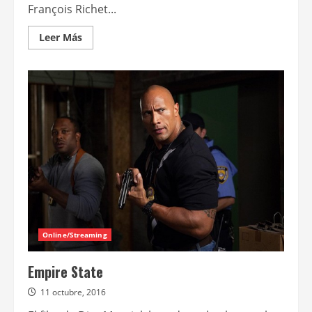
François Richet...
Leer
Leer Más
más
acerca
de
Alerta
extrema
Online/Streaming
Empire State
11 octubre, 2016