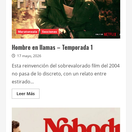
Maratoneala
Secciones
Hombre en llamas – Temporada 1
17 mayo, 2026
Esta reinvención del sobrevalorado film del 2004
no pasa de lo discreto, con un relato entre
estirado...
Leer
Leer Más
más
acerca
de
Hombre
en
llamas
–
Temporada
1