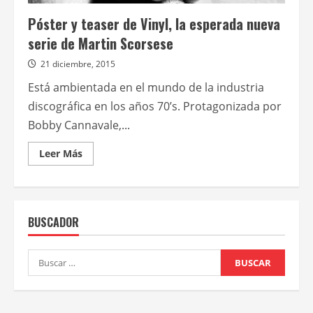
Póster y teaser de Vinyl, la esperada nueva
serie de Martin Scorsese
21 diciembre, 2015
Está ambientada en el mundo de la industria
discográfica en los años 70’s. Protagonizada por
Bobby Cannavale,...
Leer
Leer Más
más
acerca
de
Póster
y
teaser
BUSCADOR
de
Vinyl,
la
esperada
Buscar:
nueva
serie
de
Martin
Scorsese