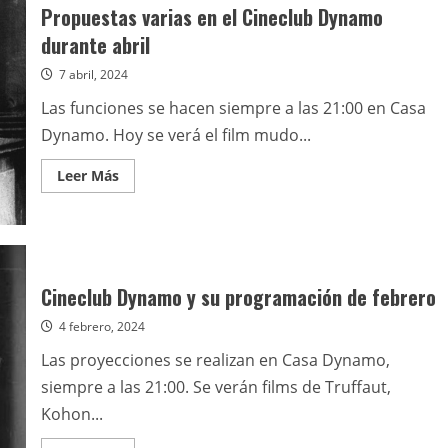
anunció
Propuestas varias en el Cineclub Dynamo
su
programación
durante abril
de
julio
7 abril, 2024
y
cambio
de
Las funciones se hacen siempre a las 21:00 en Casa
sede
Dynamo. Hoy se verá el film mudo...
Leer
Leer Más
más
acerca
de
Propuestas
varias
en
el
Cineclub
Cineclub Dynamo y su programación de febrero
Dynamo
durante
4 febrero, 2024
abril
Las proyecciones se realizan en Casa Dynamo,
siempre a las 21:00. Se verán films de Truffaut,
Kohon...