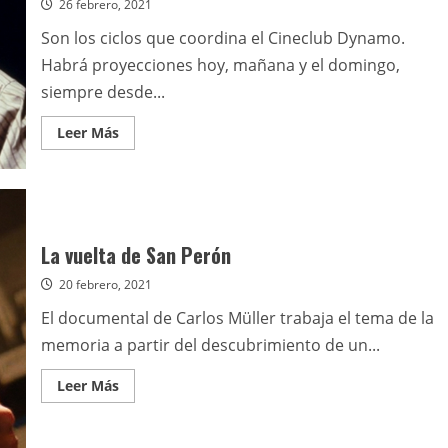
26 febrero, 2021
septiembre
Son los ciclos que coordina el Cineclub Dynamo.
Habrá proyecciones hoy, mañana y el domingo,
siempre desde...
Leer
Leer Más
más
acerca
de
Proyecciones
del
fin
de
semana
La vuelta de San Perón
en
el
20 febrero, 2021
Espacio
Cultural
Bronzini
El documental de Carlos Müller trabaja el tema de la
memoria a partir del descubrimiento de un...
Leer
Leer Más
más
acerca
de
La