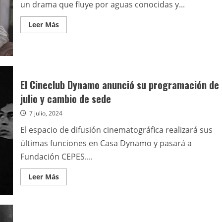
público
un drama que fluye por aguas conocidas y...
joven”
Leer
Leer Más
más
acerca
de
La
matriarca
El Cineclub Dynamo anunció su programación de
julio y cambio de sede
7 julio, 2024
El espacio de difusión cinematográfica realizará sus
últimas funciones en Casa Dynamo y pasará a
Fundación CEPES....
Leer
Leer Más
más
acerca
de
El
Cineclub
Dynamo