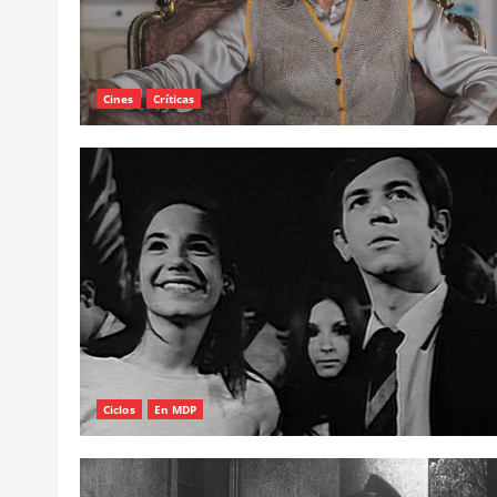
Cines
Críticas
Ciclos
En MDP