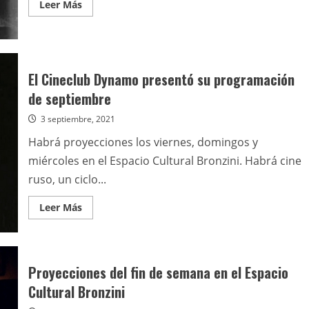
Leer
Leer Más
más
acerca
de
Cineclub
Dynamo
y
su
El Cineclub Dynamo presentó su programación
programación
de
de septiembre
febrero
3 septiembre, 2021
Habrá proyecciones los viernes, domingos y
miércoles en el Espacio Cultural Bronzini. Habrá cine
ruso, un ciclo...
Leer
Leer Más
más
acerca
de
El
Cineclub
Dynamo
Proyecciones del fin de semana en el Espacio
presentó
su
Cultural Bronzini
programación
de