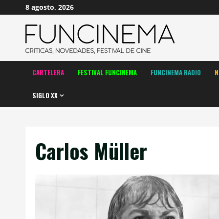
Saltar
8 agosto, 2026
al
contenido
CARTELERA
FESTIVAL FUNCINEMA
FUNCINEMA RADIO
N
SIGLO XX
Carlos Müller