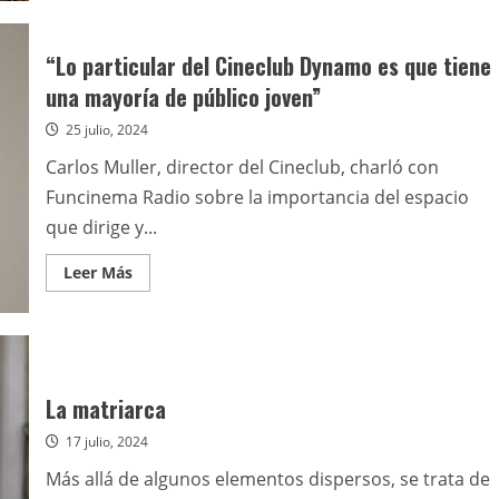
Radio
S08E340
“Lo particular del Cineclub Dynamo es que tiene
una mayoría de público joven”
25 julio, 2024
Carlos Muller, director del Cineclub, charló con
Funcinema Radio sobre la importancia del espacio
que dirige y...
Leer
Leer Más
más
acerca
de
“Lo
particular
del
Cineclub
Dynamo
La matriarca
es
que
17 julio, 2024
tiene
una
mayoría
Más allá de algunos elementos dispersos, se trata de
de