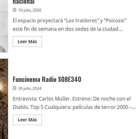
nacional
10 julio, 2026
El espacio proyectará “Los traidores” y “Psicosis”
este fin de semana en dos sedes de la ciudad....
Leer
Leer Más
más
acerca
de
Cineclub
Dynamo
presenta
sus
últimas
Funcinema Radio S08E340
funciones
en
26 julio, 2024
Mar
del
Plata
Entrevista: Carlos Muller. Estreno: De noche con el
antes
de
Diablo. Top 5 Cualquiera: películas de terror 2000 –...
iniciar
gira
nacional
Leer
Leer Más
más
acerca
de
Funcinema