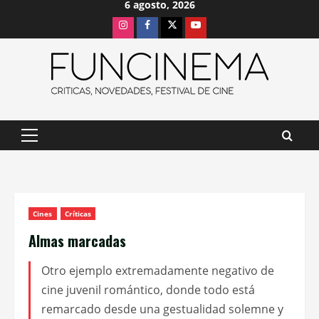
6 agosto, 2026
Saltar
Instagram
Facebook
X
Youtube
al
contenido
Menú
principal
Cines
Críticas
Almas marcadas
Otro ejemplo extremadamente negativo de
cine juvenil romántico, donde todo está
remarcado desde una gestualidad solemne y