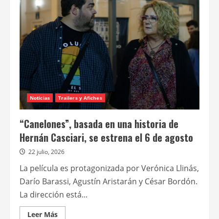
Miniserie
Noticias
Trailers y Afiches
“Canelones”, basada en una historia de
Hernán Casciari, se estrena el 6 de agosto
22 julio, 2026
La película es protagonizada por Verónica Llinás,
Darío Barassi, Agustín Aristarán y César Bordón.
La dirección está...
Leer
Leer Más