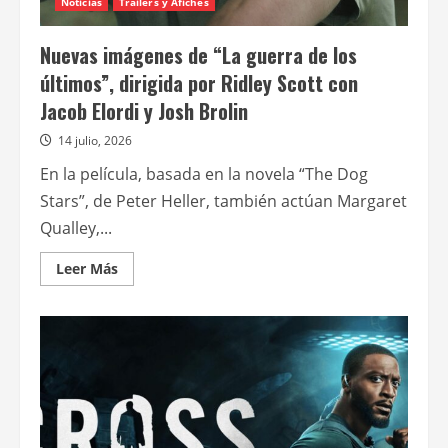
Noticias
Trailers y Afiches
Nuevas imágenes de “La guerra de los
últimos”, dirigida por Ridley Scott con
Jacob Elordi y Josh Brolin
14 julio, 2026
En la película, basada en la novela “The Dog
Stars”, de Peter Heller, también actúan Margaret
Qualley,...
Leer
Leer Más
más
acerca
de
Nuevas
imágenes
de
“La
guerra
de
los
últimos”,
dirigida