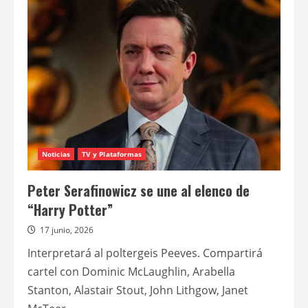
Bullock
y
Nicole
Kidman
retornan
en
“Hechizo
de
amor:
la
magia
continúa”
Noticias
TV y Plataformas
Peter Serafinowicz se une al elenco de
“Harry Potter”
17 junio, 2026
Interpretará al poltergeis Peeves. Compartirá
cartel con Dominic McLaughlin, Arabella
Stanton, Alastair Stout, John Lithgow, Janet