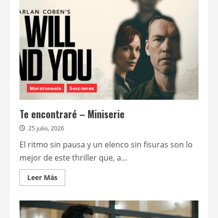
a
AMC
con
un
bonus
track
exclusivo:
“After
Dark”
Maratoneala
Secciones
Te encontraré – Miniserie
25 julio, 2026
El ritmo sin pausa y un elenco sin fisuras son lo
mejor de este thriller que, a...
Leer
Leer Más
más
acerca
de
Te
encontraré
–