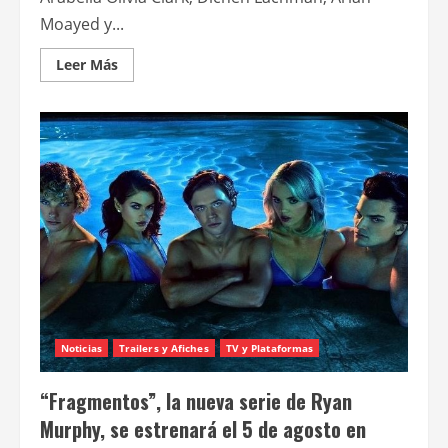
Moayed y...
Leer
Leer Más
más
acerca
de
Jessica
Chastain
protagoniza
“Madre
siniestra”
Noticias
Trailers y Afiches
TV y Plataformas
“Fragmentos”, la nueva serie de Ryan
Murphy, se estrenará el 5 de agosto en