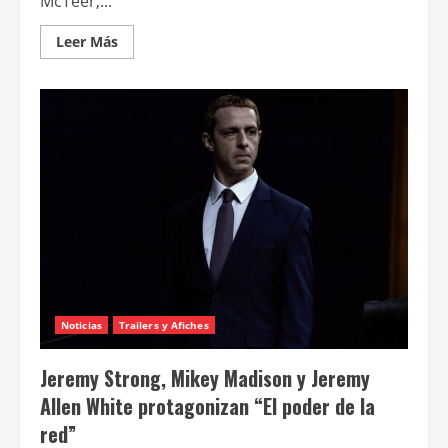
McTeer,...
Leer
Leer Más
más
acerca
de
Peter
Serafinowicz
se
une
al
elenco
de
“Harry
Potter”
Noticias
Trailers y Afiches
Jeremy Strong, Mikey Madison y Jeremy
Allen White protagonizan “El poder de la
red”