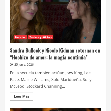
Noticias
Trailers y Afiches
Sandra Bullock y Nicole Kidman retornan en
“Hechizo de amor: la magia continúa”
25 junio, 2026
En la secuela también actúan Joey King, Lee
Pace, Maisie Williams, Xolo Maridueña, Solly
McLeod, Stockard Channing...
Leer
Leer Más
más
acerca
de
Sandra