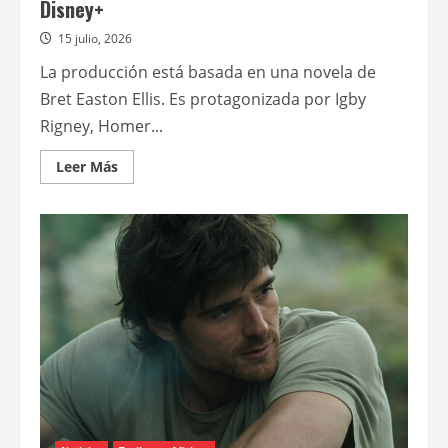
Disney+
15 julio, 2026
La producción está basada en una novela de
Bret Easton Ellis. Es protagonizada por Igby
Rigney, Homer...
Leer
Leer Más
más
acerca
de
“Fragmentos”,
la
nueva
serie
de
Ryan
Murphy,
se
estrenará
el
5
de
agosto
en
Disney+