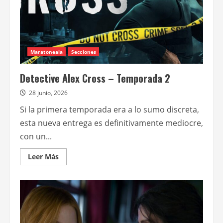
por
Ridley
Scott
con
Jacob
Elordi
y
Josh
Maratoneala
Secciones
Brolin
Detective Alex Cross – Temporada 2
28 junio, 2026
Si la primera temporada era a lo sumo discreta,
esta nueva entrega es definitivamente mediocre,
con un...
Leer
Leer Más
más
acerca
de
Detective
Alex
Cross
–
Temporada
2