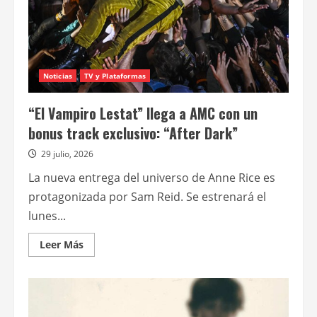
Noticias
TV y Plataformas
“El Vampiro Lestat” llega a AMC con un
bonus track exclusivo: “After Dark”
29 julio, 2026
La nueva entrega del universo de Anne Rice es
protagonizada por Sam Reid. Se estrenará el
lunes...
Leer
Leer Más
más
acerca
de
“El
Vampiro
Lestat”
llega