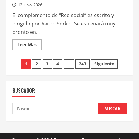
12 junio, 2026
El complemento de “Red social” es escrito y
dirigido por Aaron Sorkin. Se estrenará muy
pronto en...
Leer
Leer Más
más
acerca
de
Paginación
Jeremy
1
2
3
4
…
243
Siguiente
Strong,
Mikey
de
Madison
y
Jeremy
entradas
Allen
BUSCADOR
White
protagonizan
“El
poder
Buscar:
de
la
red”