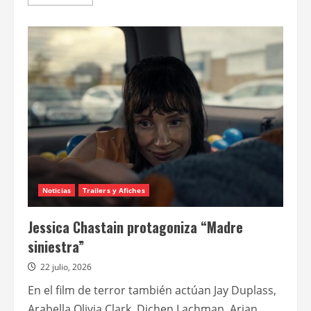
más
acerca
de
“Canelones”,
basada
en
una
historia
de
Hernán
Casciari,
se
estrena
el
6
de
agosto
Noticias
Trailers y Afiches
Jessica Chastain protagoniza “Madre
siniestra”
22 julio, 2026
En el film de terror también actúan Jay Duplass,
Arabella Olivia Clark, Dichen Lachman, Arian