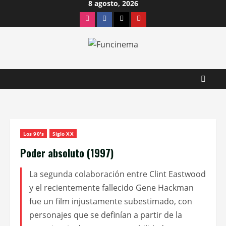
8 agosto, 2026
Saltar
Instagram
Facebook
X
Youtube
al
contenido
Los 90's
Siglo XX
Poder absoluto (1997)
La segunda colaboración entre Clint Eastwood
y el recientemente fallecido Gene Hackman
fue un film injustamente subestimado, con
personajes que se definían a partir de la