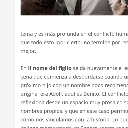
tema y es más profunda en el conflicto huma
que todo esto -por cierto- no termine por r
mejor.
En
Il nome del figlio
se da nuevamente el en
cena que comienza a desbordarse cuando uno
próximo hijo con un nombre poco recomendab
original era Adolf, aquí es Benito. El confli
reflexiona desde un espacio muy prosaico so
nombres propios, y que en este caso permite
cómo nos vinculamos con la historia. Lo que 
italiana representada en Sandro contra ese nu