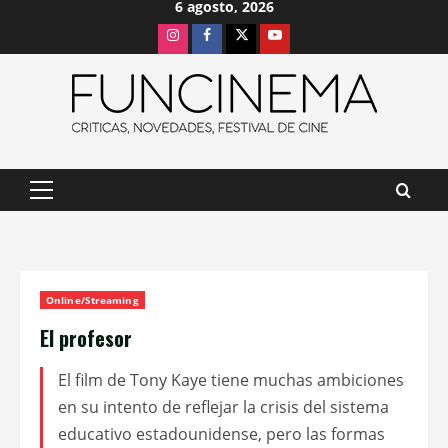
6 agosto, 2026
Saltar
Instagram
Facebook
X
Youtube
al
contenido
Menú
principal
Online/Streaming
El profesor
El film de Tony Kaye tiene muchas ambiciones
en su intento de reflejar la crisis del sistema
educativo estadounidense, pero las formas