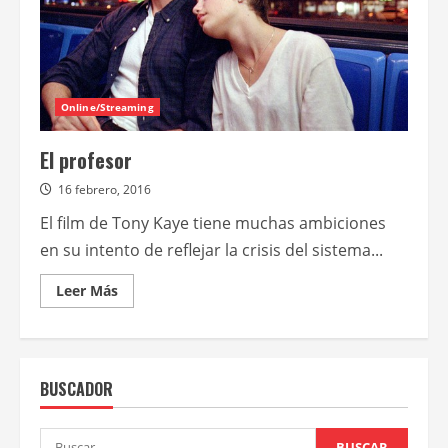
Online/Streaming
El profesor
16 febrero, 2016
El film de Tony Kaye tiene muchas ambiciones
en su intento de reflejar la crisis del sistema...
Leer
Leer Más
más
acerca
de
El
profesor
BUSCADOR
Buscar: