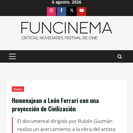
6 agosto, 2026
Saltar
Instagram
Facebook
X
Youtube
al
contenido
Menú
principal
Ciclos
Homenajean a León Ferrari con una
proyección de Civilización
El documental dirigido por Rubén Guzmán
realiza un acercamiento a la obra del artista