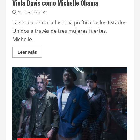
Viola Davis como Michelle Obama
19 febrero, 2022
La serie cuenta la historia política de los Estados
Unidos a través de tres mujeres fuertes.
Michelle...
Leer
Leer Más
más
acerca
de
Paramount+
estrenará
The
first
lady,
con
Viola
Davis
como
Michelle
Obama