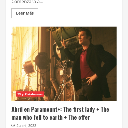
Comenzará a...
Leer
Leer Más
más
acerca
de
Jason
Bateman,
Viola
Davis,
Chris
Tucker
y
más
se
unen
al
nuevo
film
de
Ben
Affleck
TV y Plataformas
Abril en Paramount+: The first lady + The
man who fell to earth + The offer
2 abril, 2022