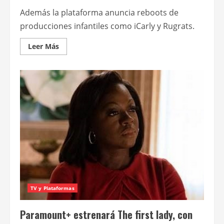
Además la plataforma anuncia reboots de
producciones infantiles como iCarly y Rugrats.
Leer
Leer Más
más
acerca
de
Abril
en
Paramount+:
The
first
lady
+
The
man
who
fell
to
earth
+
The
offer
TV y Plataformas
Paramount+ estrenará The first lady, con