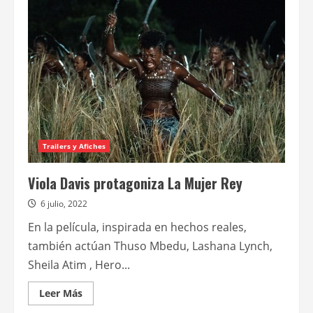
se
une
a
The
ballad
of
songbirds
and
snakes,
la
precuela
de
Los
Juegos
del
Trailers y Afiches
Hambre
Viola Davis protagoniza La Mujer Rey
6 julio, 2022
En la película, inspirada en hechos reales,
también actúan Thuso Mbedu, Lashana Lynch,
Sheila Atim , Hero...
Leer
Leer Más
más
acerca