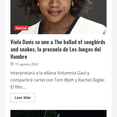
Noticias
Viola Davis se une a The ballad of songbirds
and snakes, la precuela de Los Juegos del
Hambre
15 agosto, 2022
Interpretará a la villana Volumnia Gaul y
compartirá cartel con Tom Blyth y Rachel Zegler.
El film,...
Leer
Leer Más
más
acerca
de
Viola
Davis