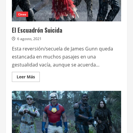
Cines
El Escuadrón Suicida
6 agosto, 2021
Esta reversión/secuela de James Gunn queda
estancada en muchos pasajes en una
gestualidad vacía, aunque se acuerda...
Leer
Leer Más
más
acerca
de
El
Escuadrón
Suicida