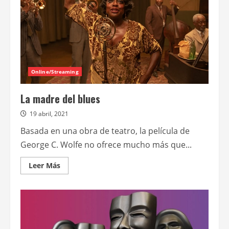
Online/Streaming
La madre del blues
19 abril, 2021
Basada en una obra de teatro, la película de
George C. Wolfe no ofrece mucho más que...
Leer
Leer Más
más
acerca
de
La
madre
del
blues