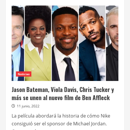
de
Viola
Davis
protagoniza
La
Mujer
Rey
Noticias
Jason Bateman, Viola Davis, Chris Tucker y
más se unen al nuevo film de Ben Affleck
11 junio, 2022
La película abordará la historia de cómo Nike
consiguió ser el sponsor de Michael Jordan.