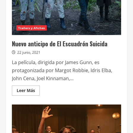
Trailers y Afiches
Nuevo anticipo de El Escuadrón Suicida
22 junio, 2021
La película, dirigida por James Gunn, es
protagonizada por Margot Robbie, Idris Elba,
John Cena, Joel Kinnaman,...
Leer
Leer Más
más
acerca
de
Nuevo
anticipo
de
El
Escuadrón
Suicida