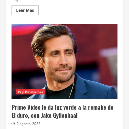
Leer
Leer Más
más
acerca
de
FUBAR
–
Temporada
1
TV y Plataformas
Prime Video le da luz verde a la remake de
El duro, con Jake Gyllenhaal
2 agosto, 2022