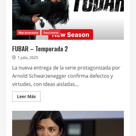
Maratoneala
Secciones
FUBAR – Temporada 2
1 julio, 2025
La nueva entrega de la serie protagonizada por
Arnold Schwarzenegger confirma defectos y
virtudes, con ideas aisladas...
Leer
Leer Más
más
acerca
de
FUBAR
–
Temporada
2