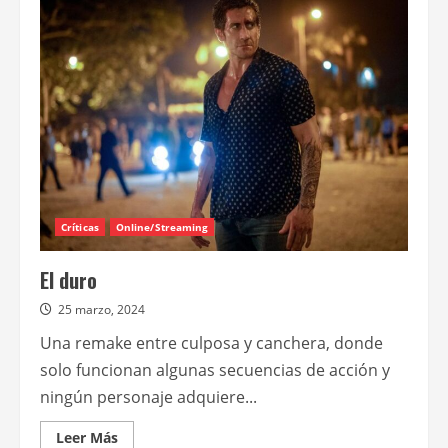
confirmó
la
segunda
temporada
de
“FUBAR”
para
el
12
de
junio
Críticas
Online/Streaming
El duro
25 marzo, 2024
Una remake entre culposa y canchera, donde
solo funcionan algunas secuencias de acción y
ningún personaje adquiere...
Leer
Leer Más