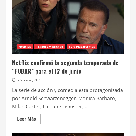
Noticias
Trailers y Afiches
TV y Plataformas
Netflix confirmó la segunda temporada de
“FUBAR” para el 12 de junio
26 mayo, 2025
La serie de acción y comedia está protagonizada
por Arnold Schwarzenegger. Monica Barbaro,
Milan Carter, Fortune Feimster,...
Leer
Leer Más
más
acerca
de
Netflix