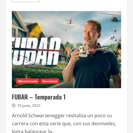
más
acerca
de
El
duro
Maratoneala
Secciones
FUBAR – Temporada 1
10 junio, 2023
Arnold Schwarzenegger revitaliza un poco su
carrera con esta serie que, con sus desniveles,
logra balancear la...