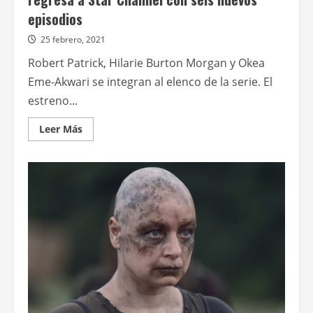
episodios
25 febrero, 2021
Robert Patrick, Hilarie Burton Morgan y Okea
Eme-Akwari se integran al elenco de la serie. El
estreno...
Leer
Leer Más
más
acerca
de
La
décima
temporada
de
The
walking
dead
regresa
a
Star
Channel
con
seis
nuevos
episodios