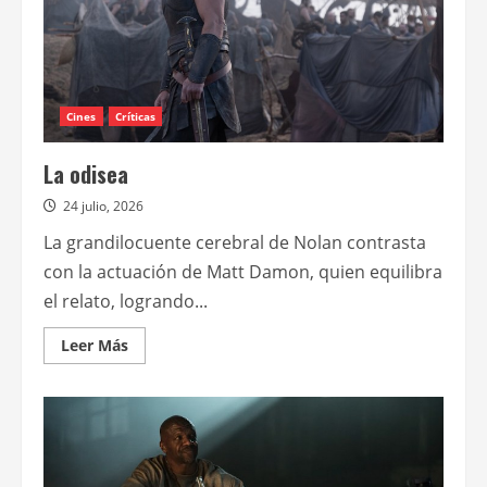
Cines
Críticas
La odisea
24 julio, 2026
La grandilocuente cerebral de Nolan contrasta
con la actuación de Matt Damon, quien equilibra
el relato, logrando...
Leer
Leer Más
más
acerca
de
La
odisea