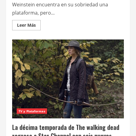
Weinstein encuentra en su sobriedad una
plataforma, pero...
Leer
Leer Más
más
acerca
de
Ella
dijo
TV y Plataformas
La décima temporada de The walking dead
regresa a Star Channel con seis nuevos