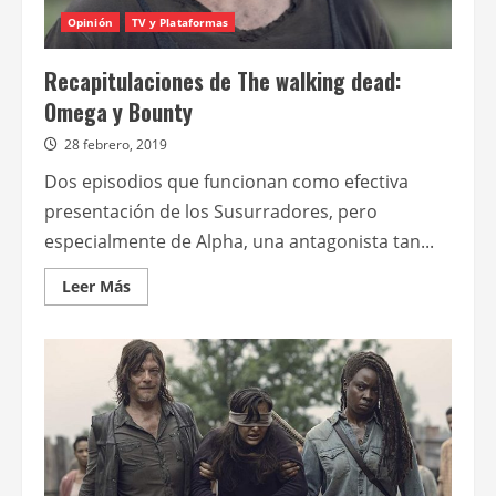
Opinión
TV y Plataformas
Recapitulaciones de The walking dead:
Omega y Bounty
28 febrero, 2019
Dos episodios que funcionan como efectiva
presentación de los Susurradores, pero
especialmente de Alpha, una antagonista tan...
Leer
Leer Más
más
acerca
de
Recapitulaciones
de
The
walking
dead:
Omega
y
Bounty