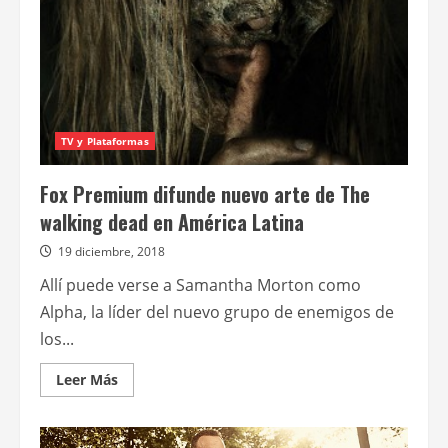
TV y Plataformas
Fox Premium difunde nuevo arte de The
walking dead en América Latina
19 diciembre, 2018
Allí puede verse a Samantha Morton como
Alpha, la líder del nuevo grupo de enemigos de
los...
Leer
Leer Más
más
acerca
de
Fox