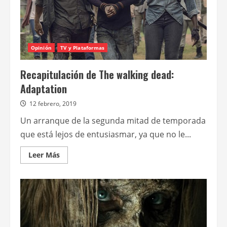
Opinión
TV y Plataformas
Recapitulación de The walking dead:
Adaptation
12 febrero, 2019
Un arranque de la segunda mitad de temporada
que está lejos de entusiasmar, ya que no le...
Leer
Leer Más
más
acerca
de
Recapitulación
de
The
walking
dead:
Adaptation