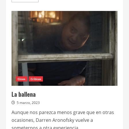
más
acerca
de
AMC
estrenará
el
spin-
off
Tales
of
the
walking
dead
Cines
Críticas
La ballena
5 marzo, 2023
Aunque nos parezca menos grave que en otras
ocasiones, Darren Aronofsky vuelve a
someternos a otra experiencia...