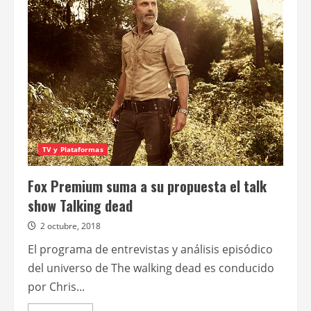
Premium
difunde
nuevo
arte
de
The
walking
dead
en
América
Latina
TV y Plataformas
Fox Premium suma a su propuesta el talk
show Talking dead
2 octubre, 2018
El programa de entrevistas y análisis episódico
del universo de The walking dead es conducido
por Chris...