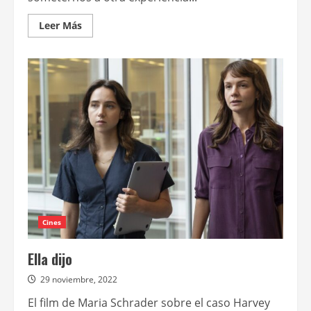
Leer
Leer Más
más
acerca
de
La
ballena
Cines
Ella dijo
29 noviembre, 2022
El film de Maria Schrader sobre el caso Harvey