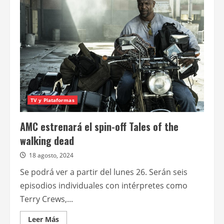
del
Orgullo
Zombie
con
un
maratón
de
“Tales
of
the
walking
dead”
TV y Plataformas
AMC estrenará el spin-off Tales of the
walking dead
18 agosto, 2024
Se podrá ver a partir del lunes 26. Serán seis
episodios individuales con intérpretes como
Terry Crews,...
Leer
Leer Más