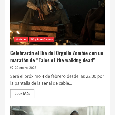
Noticias
TV y Plataformas
Celebrarán el Día del Orgullo Zombie con un
maratón de “Tales of the walking dead”
22 enero, 2025
Será el próximo 4 de febrero desde las 22:00 por
la pantalla de la señal de cable...
Leer
Leer Más
más
acerca
de
Celebrarán
el
Día