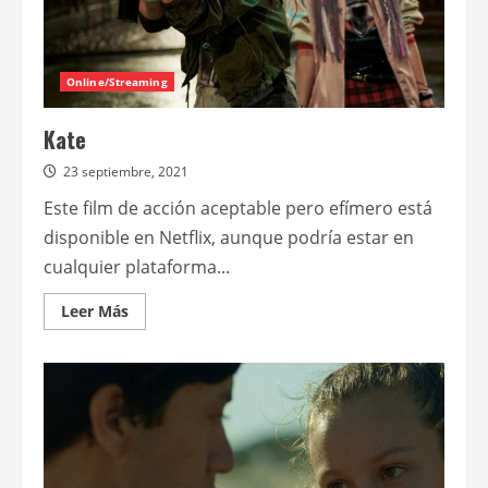
Online/Streaming
Kate
23 septiembre, 2021
Este film de acción aceptable pero efímero está
disponible en Netflix, aunque podría estar en
cualquier plataforma...
Leer
Leer Más
más
acerca
de
Kate