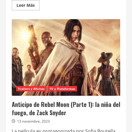
Leer
Leer Más
más
acerca
de
Rebel
Moon
–
Parte
1:
La
niña
del
fuego
Trailers y Afiches
TV y Plataformas
Anticipo de Rebel Moon (Parte 1): la niña del
fuego, de Zack Snyder
13 noviembre, 2023
La película es protagonizada por Sofia Boutella,