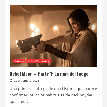
de
Rebel
Moon
–
Parte
2:
la
guerrera
que
deja
marcas
Críticas
Online/Streaming
Rebel Moon – Parte 1: La niña del fuego
26 diciembre, 2023
Una primera entrega de una historia que parece
confirmar los vicios habituales de Zack Snyder,
que cree...