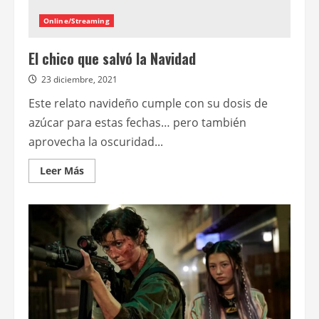
nuevo
de
Online/Streaming
Joe
Carnahan
El chico que salvó la Navidad
23 diciembre, 2021
Este relato navideño cumple con su dosis de
azúcar para estas fechas… pero también
aprovecha la oscuridad...
Leer
Leer Más
más
acerca
de
El
chico
que
salvó
la
Navidad