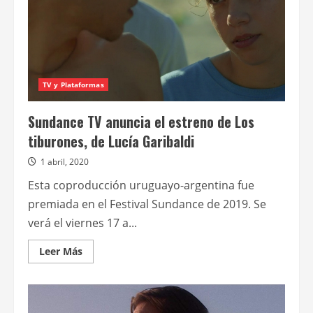
TV y Plataformas
Sundance TV anuncia el estreno de Los
tiburones, de Lucía Garibaldi
1 abril, 2020
Esta coproducción uruguayo-argentina fue
premiada en el Festival Sundance de 2019. Se
verá el viernes 17 a...
Leer
Leer Más
más
acerca
de
Sundance
TV
anuncia