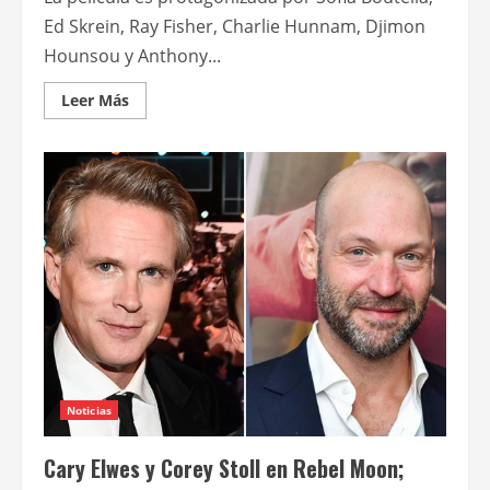
Ed Skrein, Ray Fisher, Charlie Hunnam, Djimon
Hounsou y Anthony...
Leer
Leer Más
más
acerca
de
Anticipo
de
Rebel
Moon
(Parte
1):
la
niña
del
fuego,
de
Zack
Snyder
Noticias
Cary Elwes y Corey Stoll en Rebel Moon;