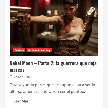
y
Michiel
Huisman
se
suman
al
elenco
de
“Las
brujas
de
Mayfair”
Críticas
Online/Streaming
Rebel Moon – Parte 2: la guerrera que deja
marcas
25 abril, 2024
Esta segunda parte, que se suponía iba a ser la
última, amenaza ahora con ser el punto...
Leer
Leer Más
más
acerca