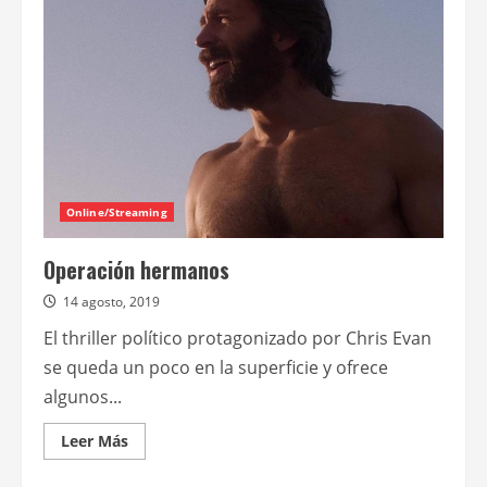
el
estreno
de
Los
tiburones,
de
Lucía
Garibaldi
Online/Streaming
Operación hermanos
14 agosto, 2019
El thriller político protagonizado por Chris Evan
se queda un poco en la superficie y ofrece
algunos...
Leer
Leer Más
más
acerca
de