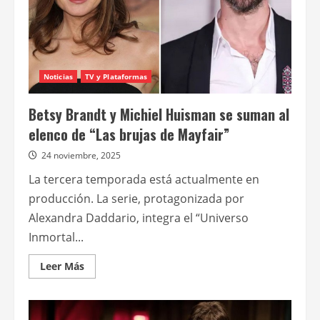
Noticias
TV y Plataformas
Betsy Brandt y Michiel Huisman se suman al
elenco de “Las brujas de Mayfair”
24 noviembre, 2025
La tercera temporada está actualmente en
producción. La serie, protagonizada por
Alexandra Daddario, integra el “Universo
Inmortal...
Leer
Leer Más
más
acerca
de
Betsy
Brandt