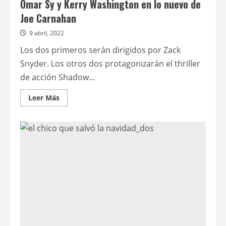
Omar Sy y Kerry Washington en lo nuevo de
Joe Carnahan
9 abril, 2022
Los dos primeros serán dirigidos por Zack
Snyder. Los otros dos protagonizarán el thriller
de acción Shadow...
Leer
Leer Más
más
acerca
de
Cary
Elwes
y
Corey
Stoll
en
Rebel
Moon;
Omar
Sy
y
Kerry
Washington
en
lo