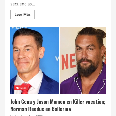
secuencias...
Leer
Leer Más
más
acerca
de
John
Wick
4
Noticias
John Cena y Jason Momoa en Killer vacation;
Norman Reedus en Ballerina