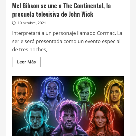
Mel Gibson se une a The Continental, la
precuela televisiva de John Wick
19 octubre, 2021
Interpretará a un personaje llamado Cormac. La
serie será presentada como un evento especial
de tres noches,...
Leer
Leer Más
más
acerca
de
Mel
Gibson
se
une
a
The
Continental,
la
precuela
televisiva
de
John
Wick