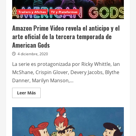
Trailers y Afiches
TV y Plataformas
Amazon Prime Video revela el anticipo y el
arte oficial de la tercera temporada de
American Gods
4 diciembre, 2020
La serie es protagonizada por Ricky Whittle, Ian
McShane, Crispin Glover, Devery Jacobs, Blythe
Danner, Marilyn Manson,...
Leer
Leer Más
más
acerca
de
Amazon
Prime
Video
revela
el
anticipo
y