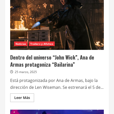
Noticias
Trailers y Afiches
Dentro del universo “John Wick”, Ana de
Armas protagoniza “Bailarina”
25 marzo, 2025
Está protagonizada por Ana de Armas, bajo la
dirección de Len Wiseman. Se estrenará el 5 de...
Leer
Leer Más
más
acerca
de
Dentro