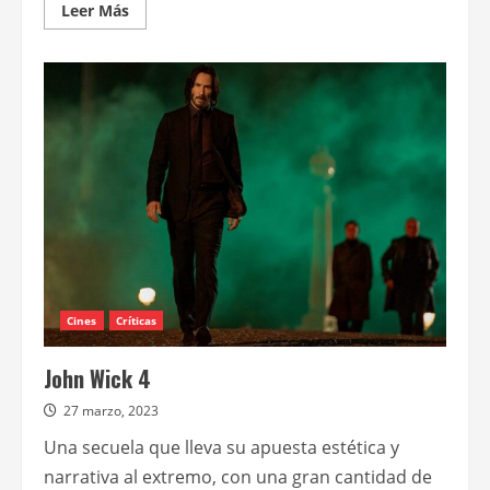
Leer
Leer Más
más
acerca
de
Bailarina,
spin-
off
de
John
Wick,
que
se
estrenará
el
5
de
junio
de
2025
Cines
Críticas
John Wick 4
27 marzo, 2023
Una secuela que lleva su apuesta estética y
narrativa al extremo, con una gran cantidad de