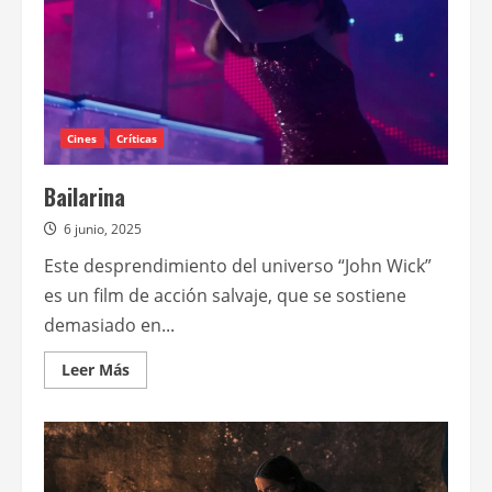
Cines
Críticas
Bailarina
6 junio, 2025
Este desprendimiento del universo “John Wick”
es un film de acción salvaje, que se sostiene
demasiado en...
Leer
Leer Más
más
acerca
de
Bailarina