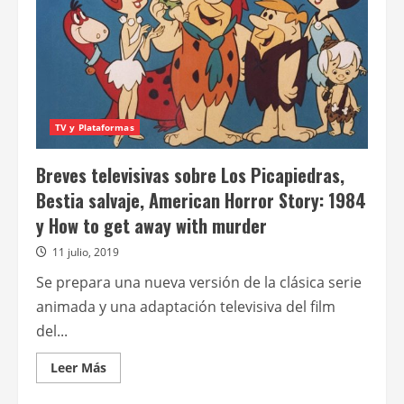
el
arte
oficial
de
la
tercera
temporada
de
American
Gods
TV y Plataformas
Breves televisivas sobre Los Picapiedras,
Bestia salvaje, American Horror Story: 1984
y How to get away with murder
11 julio, 2019
Se prepara una nueva versión de la clásica serie
animada y una adaptación televisiva del film
del...
Leer
Leer Más
más
acerca