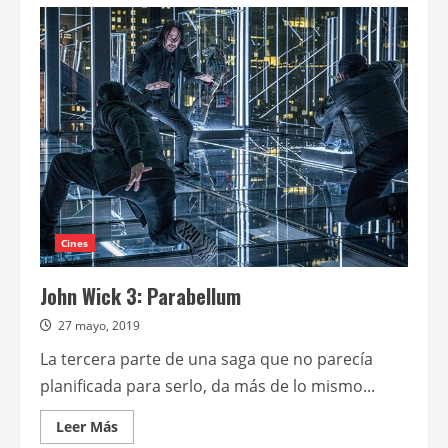
de
Breves
televisivas
sobre
Los
Picapiedras,
Bestia
salvaje,
American
Horror
Story:
1984
y
How
to
get
away
with
Cines
murder
John Wick 3: Parabellum
27 mayo, 2019
La tercera parte de una saga que no parecía
planificada para serlo, da más de lo mismo...
Leer
Leer Más
más