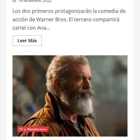
14 diciembre, 2022
Los dos primeros protagonizarán la comedia de
acción de Warner Bros. El tercero compartirá
cartel con Ana...
Leer
Leer Más
más
acerca
de
John
Cena
y
Jason
Momoa
en
Killer
vacation;
Norman
Reedus
en
Ballerina
TV y Plataformas