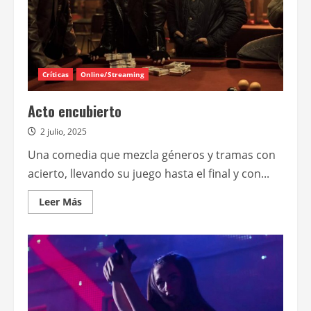
Críticas
Online/Streaming
Acto encubierto
2 julio, 2025
Una comedia que mezcla géneros y tramas con
acierto, llevando su juego hasta el final y con...
Leer
Leer Más
más
acerca
de
Acto
encubierto