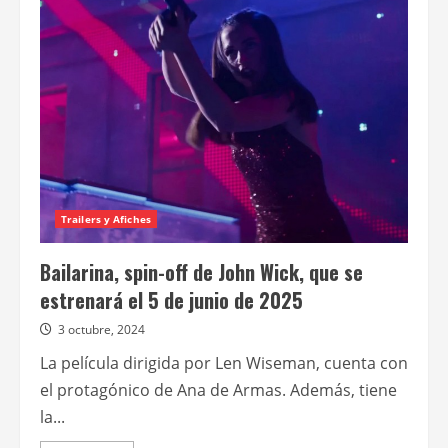
del
universo
“John
Wick”,
Ana
de
Armas
protagoniza
“Bailarina”
Trailers y Afiches
Bailarina, spin-off de John Wick, que se
estrenará el 5 de junio de 2025
3 octubre, 2024
La película dirigida por Len Wiseman, cuenta con
el protagónico de Ana de Armas. Además, tiene
la...