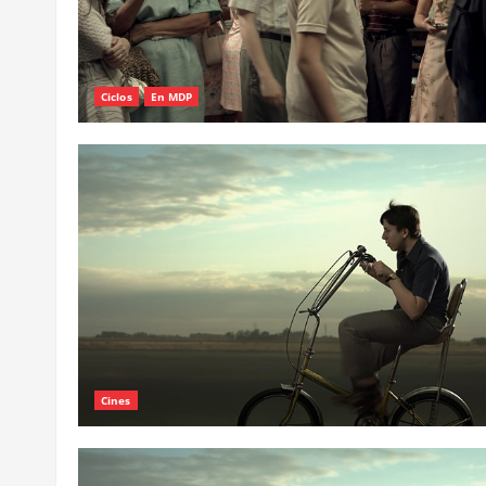
Ciclos
En MDP
Cines