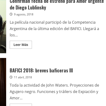
Confirman fecha de estreno para Amor urgente
de Diego Lublinsky
9 agosto, 2018
La película nacional participó de la Competencia
Argentina de la última edición del BAFICI. Llegará a
los...
Leer
Leer Más
más
acerca
de
Confirman
fecha
de
estreno
BAFICI 2018: breves baficeras III
para
Amor
11 abril, 2018
urgente
de
Diego
Toda la actividad de John Waters. Proyecciones de
Lublinsky
Agujero negro. Funciones y tráilers de Expiación y
Amor...