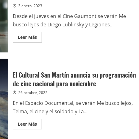
3 enero, 2023
Desde el jueves en el Cine Gaumont se verán Me
busco lejos de Diego Lublinsky y Legiones...
Leer
Leer Más
más
acerca
de
El
INCAA
anunció
sus
novedades
El Cultural San Martín anuncia su programación
para
la
de cine nacional para noviembre
primera
semana
26 octubre, 2022
del
año
En el Espacio Documental, se verán Me busco lejos,
Telma, el cine y el soldado y La...
Leer
Leer Más
más
acerca
de