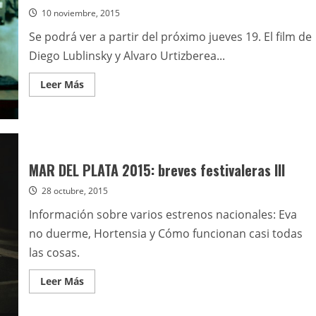
10 noviembre, 2015
Se podrá ver a partir del próximo jueves 19. El film de
Diego Lublinsky y Alvaro Urtizberea...
Leer
Leer Más
más
acerca
de
La
nacional
Hortensia
se
estrenará
MAR DEL PLATA 2015: breves festivaleras III
en
el
28 octubre, 2015
Cine
Gaumont
Información sobre varios estrenos nacionales: Eva
no duerme, Hortensia y Cómo funcionan casi todas
las cosas.
Leer
Leer Más
más
acerca
de