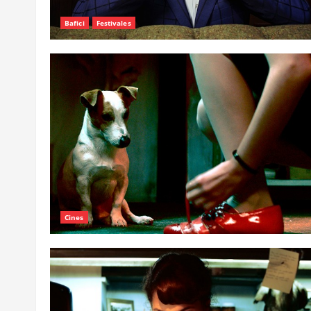
Bafici
Festivales
Cines