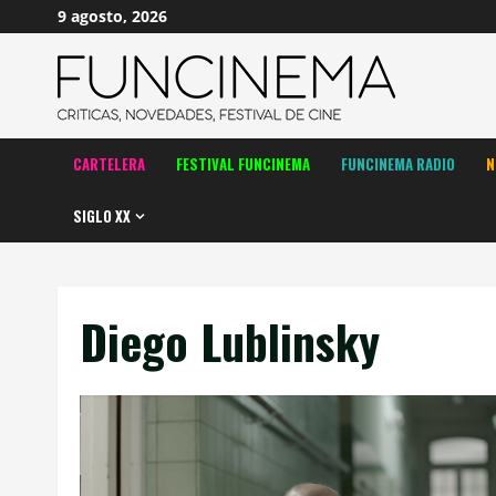
Saltar
9 agosto, 2026
al
contenido
CARTELERA
FESTIVAL FUNCINEMA
FUNCINEMA RADIO
N
SIGLO XX
Diego Lublinsky