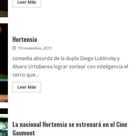
Leer
Leer Más
más
acerca
de
BAFICI
2018:
breves
baficeras
III
Hortensia
19 noviembre, 2015
comedia absurda de la dupla Diego Lublinsky y
Alvaro Urtizberea lograr sortear con inteligencia el
cerco que...
Leer
Leer Más
más
acerca
de
Hortensia
La nacional Hortensia se estrenará en el Cine
Gaumont