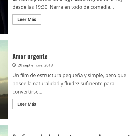
desde las 19:30. Narra en todo de comedia...
Leer
Leer Más
más
acerca
de
Teatriz
Movie
Club
estrena
la
Amor urgente
nacional
Amor
20 septiembre, 2018
urgente
Un film de estructura pequeña y simple, pero que
posee la naturalidad y fluidez suficiente para
convertirse...
Leer
Leer Más
más
acerca
de
Amor
urgente