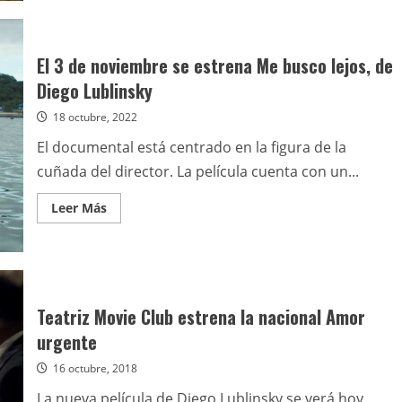
El
Cultural
San
Martín
anuncia
El 3 de noviembre se estrena Me busco lejos, de
su
programación
Diego Lublinsky
de
cine
18 octubre, 2022
nacional
para
noviembre
El documental está centrado en la figura de la
cuñada del director. La película cuenta con un...
Leer
Leer Más
más
acerca
de
El
3
de
noviembre
se
Teatriz Movie Club estrena la nacional Amor
estrena
Me
urgente
busco
lejos,
16 octubre, 2018
de
Diego
Lublinsky
La nueva película de Diego Lublinsky se verá hoy