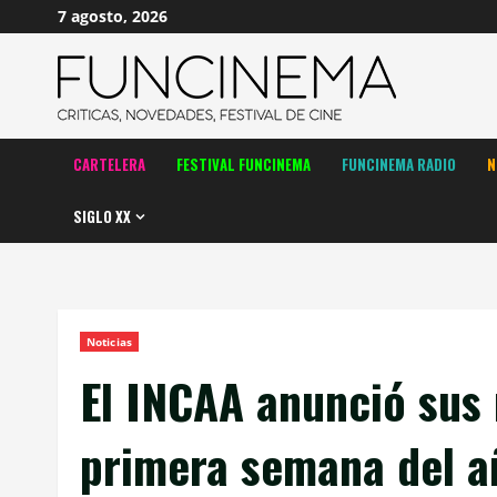
Saltar
7 agosto, 2026
al
contenido
CARTELERA
FESTIVAL FUNCINEMA
FUNCINEMA RADIO
N
SIGLO XX
Noticias
El INCAA anunció sus
primera semana del a