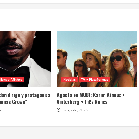
ilers y Afiches
Noticias
TV y Plataformas
dan dirige y protagoniza
Agosto en MUBI: Karim Aïnouz +
homas Crown”
Vinterberg + Inês Nunes
6
5 agosto, 2026