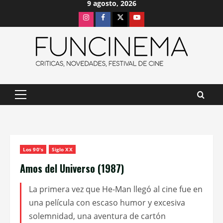
9 agosto, 2026
Saltar
Instagram
Facebook
X
Youtube
al
contenido
Menú
principal
Los 90's
Siglo XX
Amos del Universo (1987)
La primera vez que He-Man llegó al cine fue en
una película con escaso humor y excesiva
solemnidad, una aventura de cartón