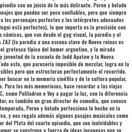
pisodio con un juicio de lo más delirante.
Porno y helado
sonajes que pueden ser poco confiables, pero que siempre
ra los personajes perfectos y los intérpretes adecuados
legui está perfectos), lo que importa es la precisión con
s cómicas, que van desde el gag visual, la parodia y el
s ZAZ (la parodia a una escena clave de
Nueve reinas
es
 el grotesco típico del humor argentino, y la mirada
 y juventud de la escuela de Judd Apatow y la Nueva
do esto, que parecería imposible de mezclar, logra en la
isibles pero que estructuran perfectamente el recorrido.
r buscar en la memoria cinéfila y de la cultura popular,
o. Para los más memoriosos, hace recordar a las viejas
ATC, como
Poliladron
o
Voy a pagar la luz
, con la diferencia
tor, es también un gran director de comedia, que conoce
a temporada,
Porno y helado
perfecciona lo hecho en la
tiva, y nos regala además algunos pasajes musicales como
ar del Plata del cuarto episodio, que son inolvidables y
humor se construye a fuerza de ideas inconexas que se