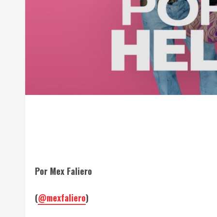
Por Mex Faliero
(
@mexfaliero
)