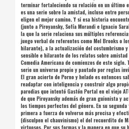
terminar fortaleciendo su relación en un último e
es una serie sobre la amistad, incluso entre per
eligen el mejor camino. Y si esa historia encuent
(junto a Piroyansky, Sofía Morandi e Ignacio Sara
la que la serie relaciona sus múltiples referencia
juego verbal de referentes como Mel Brooks o lo
hilarante), a la actualización del costumbrismo y
sensible e hilarante de los relatos sobre amistad
Comedia Americana de comienzos de este siglo. To
serie un universo propio y pautado por reglas inv
El gran acierto de
Porno y helado
es entonces sabe
readaptar con inteligencia y construir algo propi
parodias que intentó Gastón Portal en el viejo 
de que Piroyansky además de gran guionista y ac
los tiempos perfectos del género. En su segund
primera a fuerza de volverse más precisa y efec
(disculpen el chauvinismo) el del recuerdito de M
virtuosos. Por sus formas y la manera en que su 