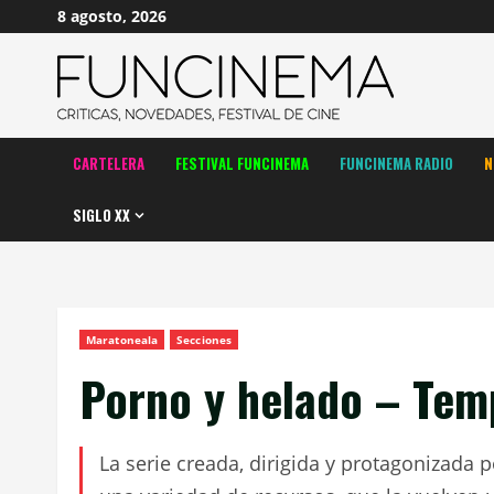
Saltar
8 agosto, 2026
al
contenido
CARTELERA
FESTIVAL FUNCINEMA
FUNCINEMA RADIO
N
SIGLO XX
Maratoneala
Secciones
Porno y helado – Tem
La serie creada, dirigida y protagonizada 