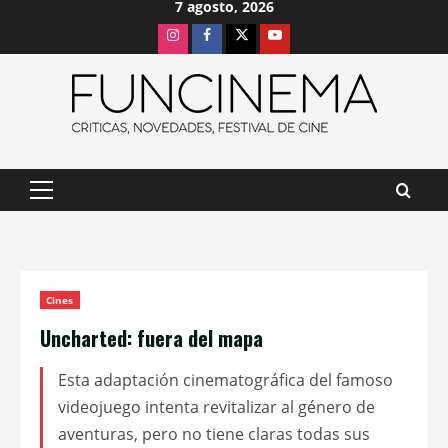
7 agosto, 2026
Saltar
Instagram
Facebook
X
Youtube
al
contenido
Menú
principal
Cines
Uncharted: fuera del mapa
Esta adaptación cinematográfica del famoso
videojuego intenta revitalizar al género de
aventuras, pero no tiene claras todas sus