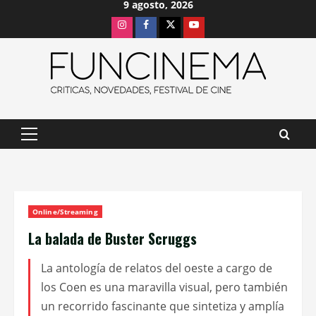
9 agosto, 2026
Saltar
Instagram
Facebook
X
Youtube
al
contenido
Menú
principal
Online/Streaming
La balada de Buster Scruggs
La antología de relatos del oeste a cargo de
los Coen es una maravilla visual, pero también
un recorrido fascinante que sintetiza y amplía