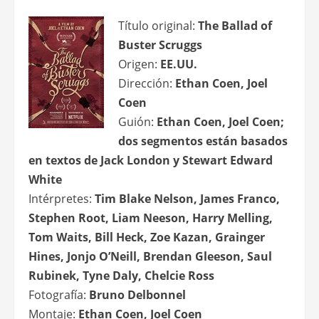
Título original:
The Ballad of
Buster Scruggs
Origen:
EE.UU.
Dirección:
Ethan Coen, Joel
Coen
Guión:
Ethan Coen, Joel Coen;
dos segmentos están basados
en textos de Jack London y Stewart Edward
White
Intérpretes:
Tim Blake Nelson, James Franco,
Stephen Root, Liam Neeson, Harry Melling,
Tom Waits, Bill Heck, Zoe Kazan, Grainger
Hines, Jonjo O’Neill, Brendan Gleeson, Saul
Rubinek, Tyne Daly, Chelcie Ross
Fotografía:
Bruno Delbonnel
Montaje:
Ethan Coen, Joel Coen