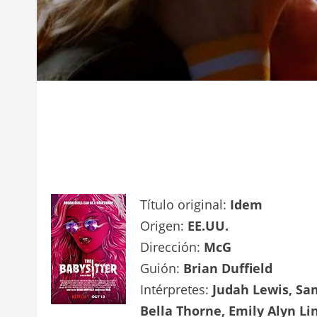
Título original:
Idem
Origen:
EE.UU.
Dirección:
McG
Guión:
Brian Duffield
Intérpretes:
Judah Lewis, Sa
Bella Thorne, Emily Alyn Li