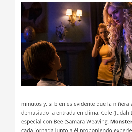
minutos y, si bien es evidente que la niñera 
demasiado la entrada en clima. Cole (Judah 
especial con Bee (Samara Weaving,
Monster
cada jornada junto a él proponiendo experi