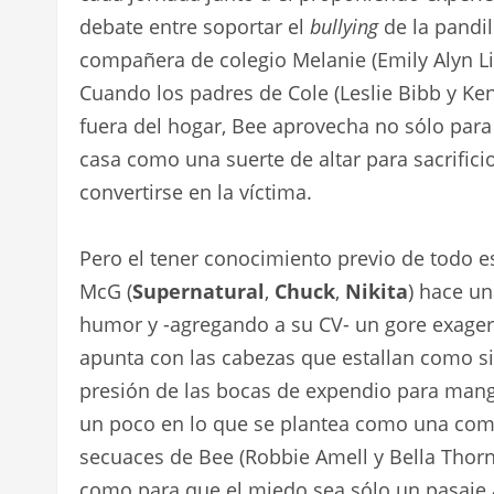
debate entre soportar el
bullying
de la pandil
compañera de colegio Melanie (Emily Alyn L
Cuando los padres de Cole (Leslie Bibb y Ke
fuera del hogar, Bee aprovecha no sólo para d
casa como una suerte de altar para sacrific
convertirse en la víctima.
Pero el tener conocimiento previo de todo est
McG (
Supernatural
,
Chuck
,
Nikita
) hace un
humor y -agregando a su CV- un gore exager
apunta con las cabezas que estallan como si
presión de las bocas de expendio para mang
un poco en lo que se plantea como una comed
secuaces de Bee (Robbie Amell y Bella Thorn
como para que el miedo sea sólo un pasaje a