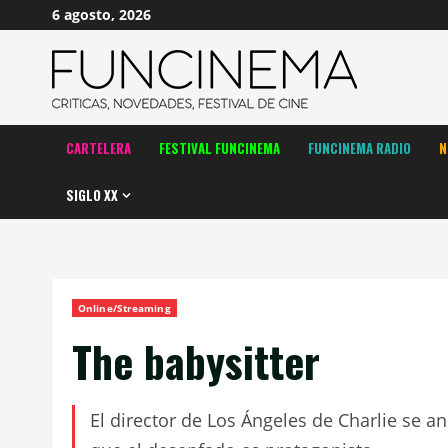
Saltar
6 agosto, 2026
al
contenido
CARTELERA
FESTIVAL FUNCINEMA
FUNCINEMA RADIO
N
SIGLO XX
Online/Streaming
The babysitter
El director de Los Ángeles de Charlie se 