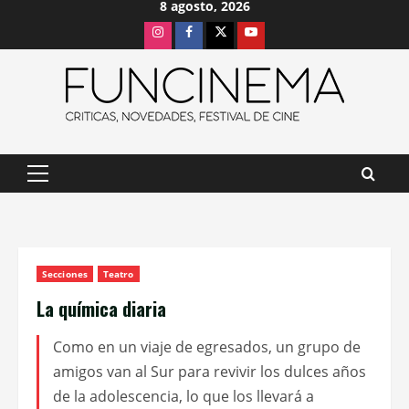
8 agosto, 2026
Saltar
Instagram
Facebook
X
Youtube
al
contenido
Menú
principal
Secciones
Teatro
La química diaria
Como en un viaje de egresados, un grupo de
amigos van al Sur para revivir los dulces años
de la adolescencia, lo que los llevará a