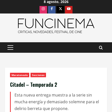
8 agosto, 2026
Saltar
Instagram
Facebook
X
Youtube
al
contenido
Menú
principal
Maratoneala
Secciones
Citadel – Temporada 2
Esta nueva entrega muestra a la serie sin
mucha energía y demasiado solemne para el
delirio berreta que propone.