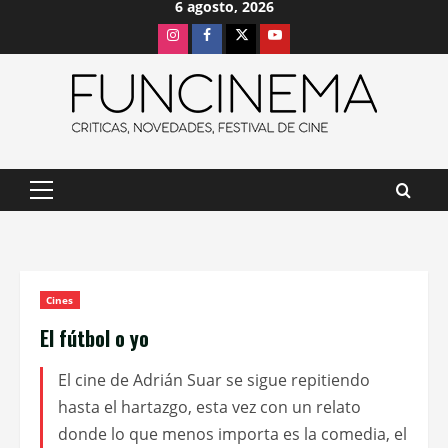
6 agosto, 2026
Saltar
Instagram
Facebook
X
Youtube
al
contenido
Menú
principal
Cines
El fútbol o yo
El cine de Adrián Suar se sigue repitiendo
hasta el hartazgo, esta vez con un relato
donde lo que menos importa es la comedia, el