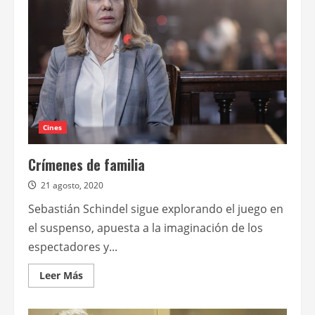
la
segunda
temporada
de
División
Palermo
Cines
Crímenes de familia
21 agosto, 2020
Sebastián Schindel sigue explorando el juego en
el suspenso, apuesta a la imaginación de los
espectadores y...
Leer
Leer Más
más
acerca
de
Crímenes