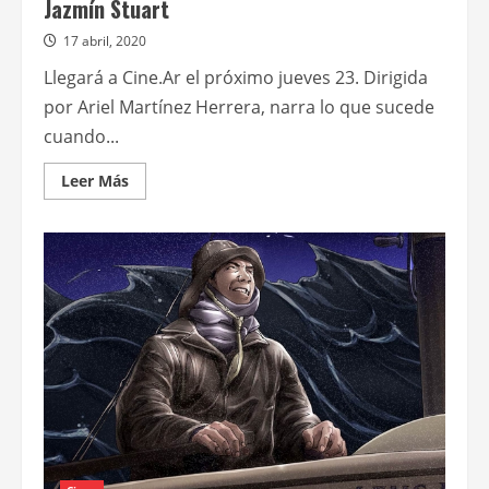
Jazmín Stuart
17 abril, 2020
Llegará a Cine.Ar el próximo jueves 23. Dirigida
por Ariel Martínez Herrera, narra lo que sucede
cuando...
Leer
Leer Más
más
acerca
de
Se
estrena
Tóxico,
con
el
protagónico
de
Jazmín
Stuart