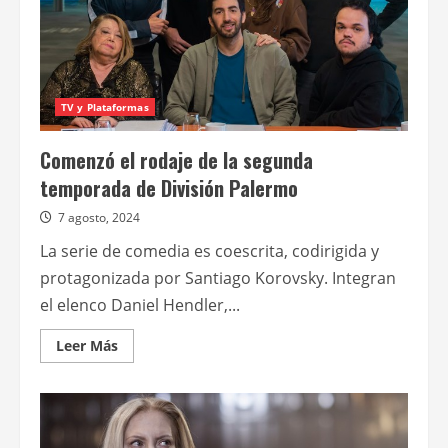
TV y Plataformas
Comenzó el rodaje de la segunda
temporada de División Palermo
7 agosto, 2024
La serie de comedia es coescrita, codirigida y
protagonizada por Santiago Korovsky. Integran
el elenco Daniel Hendler,...
Leer
Leer Más
más
acerca
de
Comenzó
el
rodaje
de