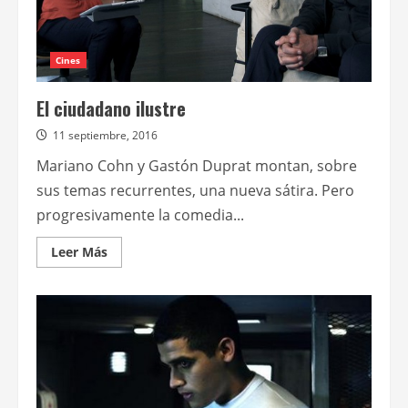
Cines
El ciudadano ilustre
11 septiembre, 2016
Mariano Cohn y Gastón Duprat montan, sobre
sus temas recurrentes, una nueva sátira. Pero
progresivamente la comedia...
Leer
Leer Más
más
acerca
de
El
ciudadano
ilustre