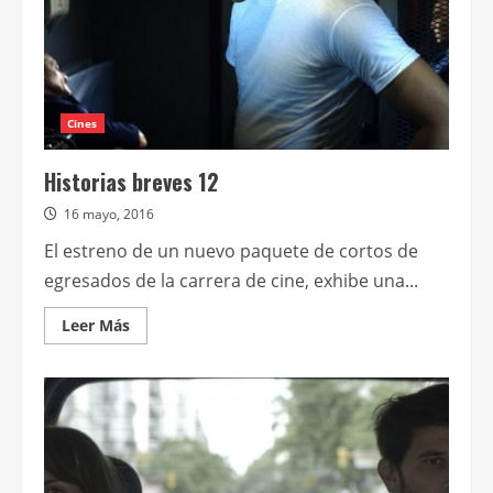
Cines
Historias breves 12
16 mayo, 2016
El estreno de un nuevo paquete de cortos de
egresados de la carrera de cine, exhibe una...
Leer
Leer Más
más
acerca
de
Historias
breves
12