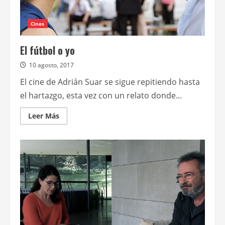
Cines
El fútbol o yo
10 agosto, 2017
El cine de Adrián Suar se sigue repitiendo hasta
el hartazgo, esta vez con un relato donde...
Leer
Leer Más
más
acerca
de
El
fútbol
o
yo