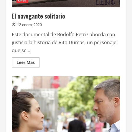
Cines
El navegante solitario
12 enero, 2020
Este documental de Rodolfo Petriz aborda con
justicia la historia de Vito Dumas, un personaje
que se...
Leer
Leer Más
más
acerca
de
El
navegante
solitario