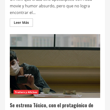
movie y humor absurdo, pero que no logra
encontrar el...
Leer
Leer Más
más
acerca
de
Tóxico
Trailers y Afiches
Se estrena Tóxico, con el protagónico de