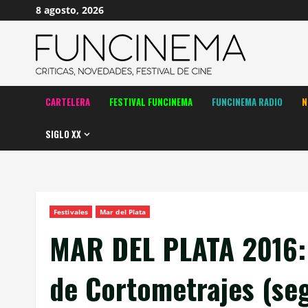
Saltar
8 agosto, 2026
al
contenido
CARTELERA
FESTIVAL FUNCINEMA
FUNCINEMA RADIO
N
SIGLO XX
Festivales
Mar del Plata
MAR DEL PLATA 2016:
de Cortometrajes (se