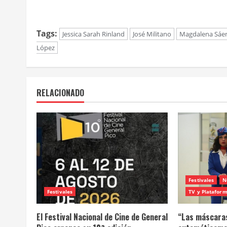
Tags:
Jessica Sarah Rinland
José Militano
Magdalena Sáe
López
RELACIONADO
Festivales
N
Festivales
TV y Platafor
El Festival Nacional de Cine de General
“Las máscaras