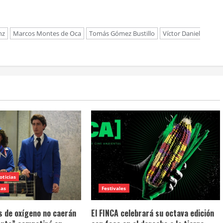
nz
Marcos Montes de Oca
Tomás Gómez Bustillo
Víctor Daniel
oticias
mas
Festivales
 de oxígeno no caerán
El FINCA celebrará su octava edición