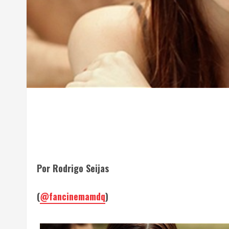
Por Rodrigo Seijas
(
@fancinemamdq
)