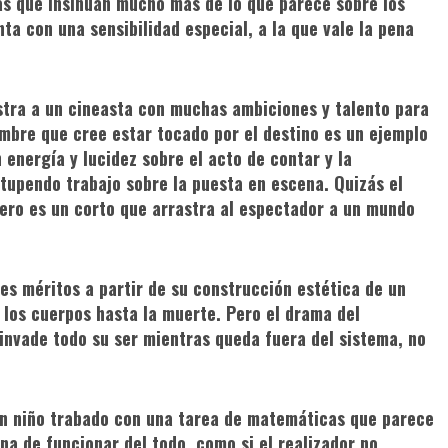
as que insinúan mucho más de lo que parece sobre los
nta con una sensibilidad especial, a la que vale la pena
stra a un cineasta con muchas ambiciones y talento para
ombre que cree estar tocado por el destino es un ejemplo
 energía y lucidez sobre el acto de contar y la
tupendo trabajo sobre la puesta en escena. Quizás el
 pero es un corto que arrastra al espectador a un mundo
res méritos a partir de su construcción estética de un
los cuerpos hasta la muerte. Pero el drama del
invade todo su ser mientras queda fuera del sistema, no
e un niño trabado con una tarea de matemáticas que parece
ina de funcionar del todo, como si el realizador no