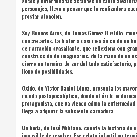
secos y determinadas acciones un tanto aleatori
personajes, lleva a pensar que la realizadora cue
prestar atención.
Soy Buenos Aires
, de Tomás Gómez Bustillo, mue
concretarlas. La historia casi mesiánica de un h
de narración avasallante, que reflexiona con gran
construcción de imaginarios, de la mano de un es
cierre no termina de ser del todo satisfactorio,
lleno de posibilidades.
Oxido
, de Víctor Daniel López, presenta los mayo
mundo postapocalíptico, donde el óxido endurece 
protagonista, que va viendo cómo la enfermedad 
llega a adquirir la suficiente carnadura.
Un hada
, de José Militano, cuenta la historia d
imposible de resolver. Ese relato infantil no term