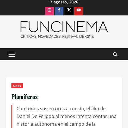
7 agosto, 2026
Saltar
Instagram
Facebook
X
Youtube
al
contenido
Menú
principal
Cines
Plumíferos
Con todos sus errores a cuesta, el film de
Daniel De Felippo al menos intenta contar una
historia autónoma en el campo de la