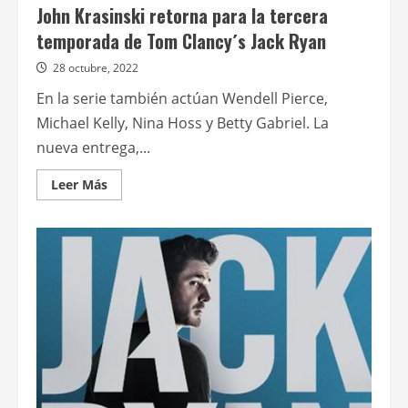
John Krasinski retorna para la tercera
temporada de Tom Clancy´s Jack Ryan
28 octubre, 2022
En la serie también actúan Wendell Pierce,
Michael Kelly, Nina Hoss y Betty Gabriel. La
nueva entrega,...
Leer
Leer Más
más
acerca
de
John
Krasinski
retorna
para
la
tercera
temporada
de
Tom
Clancy
´s
Jack
Ryan