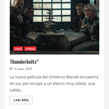
“Superman”,
dirigida
por
James
Gunn
Cines
Críticas
Thunderbolts*
4 mayo, 2025
La nueva película del Universo Marvel encuentra
en sus personajes y un elenco muy sólido, una
salida...
Leer
Leer Más
más
acerca