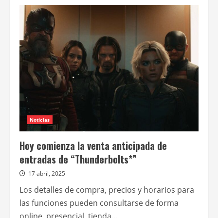
de
Thunderbolts*
Noticias
Hoy comienza la venta anticipada de
entradas de “Thunderbolts*”
17 abril, 2025
Los detalles de compra, precios y horarios para
las funciones pueden consultarse de forma
online, presencial, tienda...