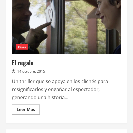
Cines
El regalo
14 octubre, 2015
Un thriller que se apoya en los clichés para
resignificarlos y engañar al espectador,
generando una historia...
Leer
Leer Más
más
acerca
de
El
regalo