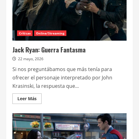
Críticas
Online/Streaming
Jack Ryan: Guerra Fantasma
22 mayo, 2026
Si nos preguntábamos que más tenía para
ofrecer el personaje interpretado por John
Krasinski, la respuesta que...
Leer
Leer Más
más
acerca
de
Jack
Ryan:
Guerra
Fantasma