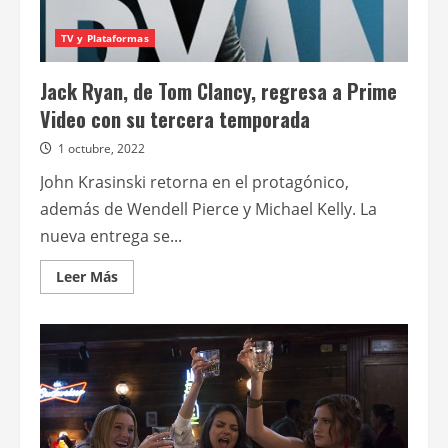
TV y Plataformas
Jack Ryan, de Tom Clancy, regresa a Prime
Video con su tercera temporada
1 octubre, 2022
John Krasinski retorna en el protagónico,
además de Wendell Pierce y Michael Kelly. La
nueva entrega se...
Leer
Leer Más
más
acerca
de
Jack
Ryan,
de
Tom
Clancy,
regresa
a
Prime
Video