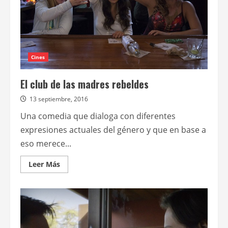
con
su
tercera
temporada
Cines
El club de las madres rebeldes
13 septiembre, 2016
Una comedia que dialoga con diferentes
expresiones actuales del género y que en base a
eso merece...
Leer
Leer Más
más
acerca
de
El
club
de
las
madres
rebeldes