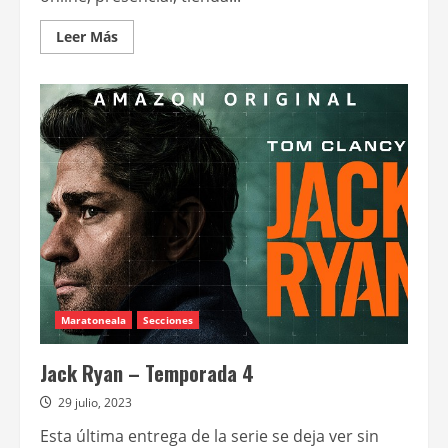
Leer
Leer Más
más
acerca
de
Hoy
comienza
la
venta
anticipada
de
entradas
de
“Thunderbolts*”
Maratoneala
Secciones
Jack Ryan – Temporada 4
29 julio, 2023
Esta última entrega de la serie se deja ver sin