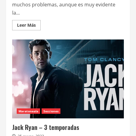
muchos problemas, aunque es muy evidente
la...
Leer
Leer Más
más
acerca
de
Jack
Ryan
–
Temporada
4
Maratoneala
Secciones
Jack Ryan – 3 temporadas