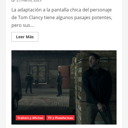
25 marzo, 2023
La adaptación a la pantalla chica del personaje
de Tom Clancy tiene algunos pasajes potentes,
pero sus...
Leer
Leer Más
más
acerca
de
Jack
Ryan
–
3
temporadas
Trailers y Afiches
TV y Plataformas