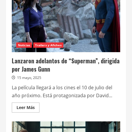
Noticias
Trailers y Afiches
Lanzaron adelantos de “Superman”, dirigida
por James Gunn
15 mayo, 2025
La película llegará a los cines el 10 de julio del
año próximo. Está protagonizada por David...
Leer
Leer Más
más
acerca
de
Lanzaron
adelantos
de