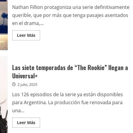
Nathan Fillion protagoniza una serie definitivamente
querible, que por más que tenga pasajes asentados
en el drama,...
Leer
Leer Más
más
acerca
de
The
Rookie
–
Temporadas
Las siete temporadas de “The Rookie” llegan a
1
a
Universal+
6
2 julio, 2025
Los 126 episodios de la serie ya están disponibles
para Argentina. La producción fue renovada para
una...
Leer
Leer Más
más
acerca