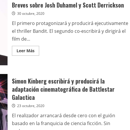
de
Breves sobre Josh Duhamel y Scott Derrickson
Sin
tiempo
30 octubre, 2020
para
morir
El primero protagonizará y producirá ejecutivamente
el thriller Bandit. El segundo co-escribirá y dirigirá el
film de...
Leer
Leer Más
más
acerca
de
Breves
sobre
Josh
Duhamel
Simon Kinberg escribirá y producirá la
y
Scott
adaptación cinematográfica de Battlestar
Derrickson
Galactica
23 octubre, 2020
El realizador arrancará desde cero con el guión
basado en la franquicia de ciencia ficción. Sin