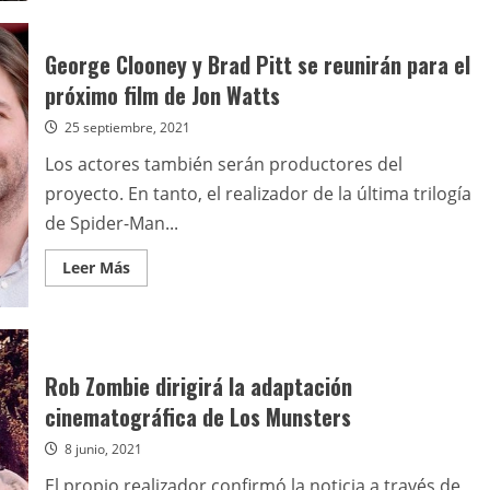
de
Las
siete
temporadas
George Clooney y Brad Pitt se reunirán para el
de
“The
próximo film de Jon Watts
Rookie”
llegan
25 septiembre, 2021
a
Universal+
Los actores también serán productores del
proyecto. En tanto, el realizador de la última trilogía
de Spider-Man...
Leer
Leer Más
más
acerca
de
George
Clooney
y
Brad
Rob Zombie dirigirá la adaptación
Pitt
se
cinematográfica de Los Munsters
reunirán
para
8 junio, 2021
el
próximo
film
El propio realizador confirmó la noticia a través de