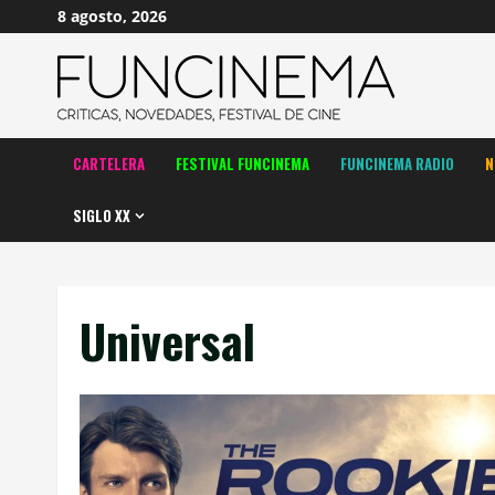
Saltar
8 agosto, 2026
al
contenido
CARTELERA
FESTIVAL FUNCINEMA
FUNCINEMA RADIO
N
SIGLO XX
Universal