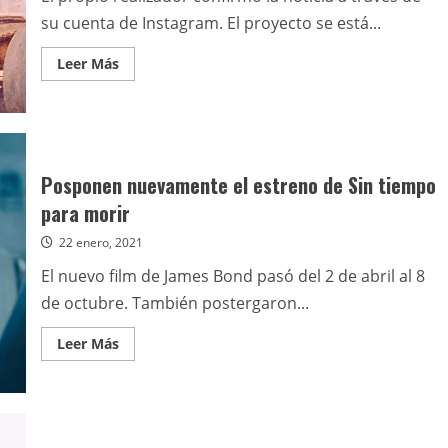
de
Jon
su cuenta de Instagram. El proyecto se está...
Watts
Leer
Leer Más
más
acerca
de
Rob
Zombie
dirigirá
la
adaptación
Posponen nuevamente el estreno de Sin tiempo
cinematográfica
de
para morir
Los
Munsters
22 enero, 2021
El nuevo film de James Bond pasó del 2 de abril al 8
de octubre. También postergaron...
Leer
Leer Más
más
acerca
de
Posponen
nuevamente
el
estreno