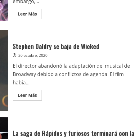
embargo,...
Leer
Leer Más
más
acerca
de
Simon
Kinberg
escribirá
y
Stephen Daldry se baja de Wicked
producirá
la
20 octubre, 2020
adaptación
cinematográfica
El director abandonó la adaptación del musical de
de
Battlestar
Broadway debido a conflictos de agenda. El film
Galactica
había...
Leer
Leer Más
más
acerca
de
Stephen
Daldry
se
baja
de
La saga de Rápidos y furiosos terminará con la
Wicked