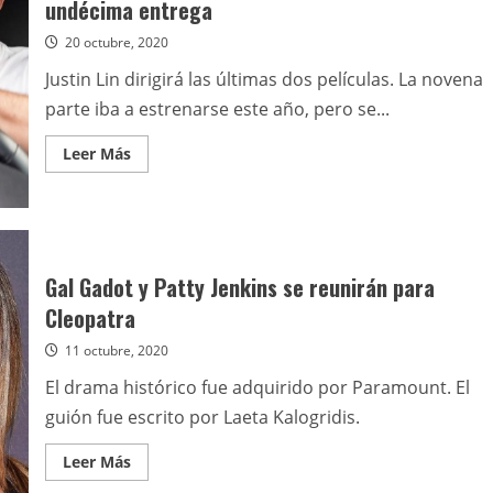
undécima entrega
20 octubre, 2020
Justin Lin dirigirá las últimas dos películas. La novena
parte iba a estrenarse este año, pero se...
Leer
Leer Más
más
acerca
de
La
saga
de
Rápidos
y
Gal Gadot y Patty Jenkins se reunirán para
furiosos
terminará
Cleopatra
con
la
11 octubre, 2020
undécima
entrega
El drama histórico fue adquirido por Paramount. El
guión fue escrito por Laeta Kalogridis.
Leer
Leer Más
más
acerca