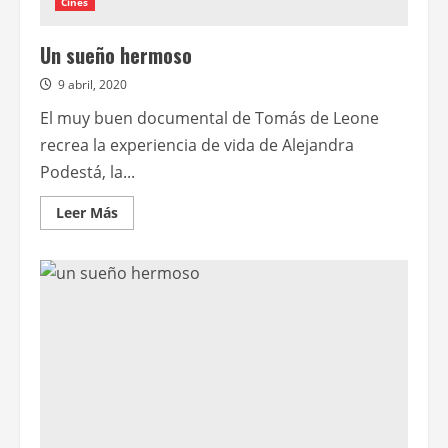
Cines
Un sueño hermoso
9 abril, 2020
El muy buen documental de Tomás de Leone
recrea la experiencia de vida de Alejandra
Podestá, la...
Leer
Leer Más
más
acerca
de
Un
sueño
hermoso