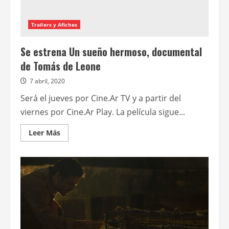
Trailers y Afiches
Se estrena Un sueño hermoso, documental
de Tomás de Leone
7 abril, 2020
Será el jueves por Cine.Ar TV y a partir del
viernes por Cine.Ar Play. La película sigue...
Leer
Leer Más
más
acerca
de
Se
estrena
Un
sueño
hermoso,
documental
de
Tomás
de
Leone