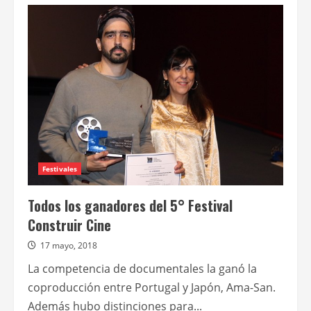
de
El
Festival
Construir
Cine
llega
a
las
cárceles
Festivales
Todos los ganadores del 5° Festival
Construir Cine
17 mayo, 2018
La competencia de documentales la ganó la
coproducción entre Portugal y Japón, Ama-San.
Además hubo distinciones para...