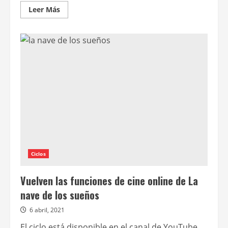
Leer
Leer Más
más
acerca
de
Botas
rosas
Ciclos
Vuelven las funciones de cine online de La
nave de los sueños
6 abril, 2021
El ciclo está disponible en el canal de YouTube