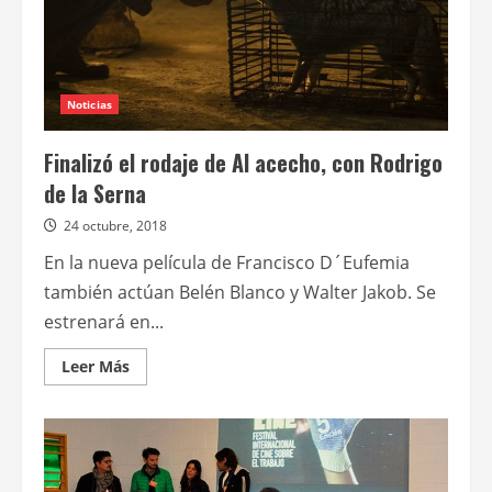
Noticias
Finalizó el rodaje de Al acecho, con Rodrigo
de la Serna
24 octubre, 2018
En la nueva película de Francisco D´Eufemia
también actúan Belén Blanco y Walter Jakob. Se
estrenará en...
Leer
Leer Más
más
acerca
de
Finalizó
el
rodaje
de
Al