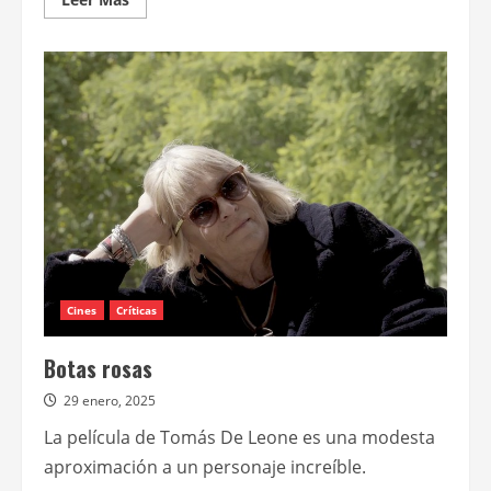
más
acerca
de
Casa
Nacional
del
Bicentenario
presentará
un
ciclo
con
documentales
nacionales
Cines
Críticas
Botas rosas
29 enero, 2025
La película de Tomás De Leone es una modesta
aproximación a un personaje increíble.