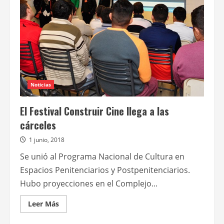
acecho,
con
Rodrigo
de
la
Serna
Noticias
El Festival Construir Cine llega a las
cárceles
1 junio, 2018
Se unió al Programa Nacional de Cultura en
Espacios Penitenciarios y Postpenitenciarios.
Hubo proyecciones en el Complejo...
Leer
Leer Más
más
acerca