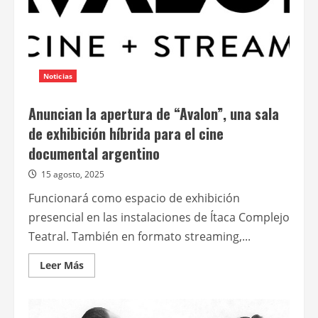
Noticias
Anuncian la apertura de “Avalon”, una sala
de exhibición híbrida para el cine
documental argentino
15 agosto, 2025
Funcionará como espacio de exhibición
presencial en las instalaciones de Ítaca Complejo
Teatral. También en formato streaming,...
Leer
Leer Más
más
acerca
de
Anuncian
la