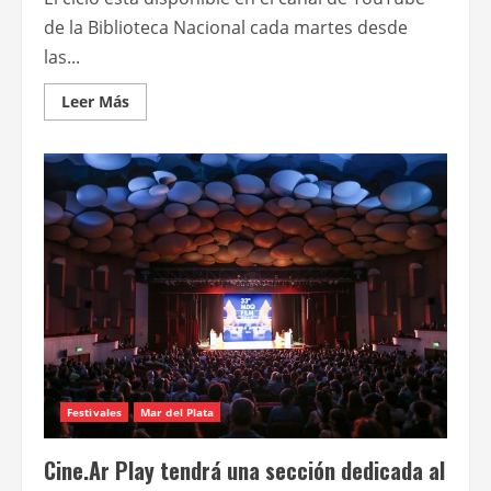
de la Biblioteca Nacional cada martes desde
las...
Leer
Leer Más
más
acerca
de
Vuelven
las
funciones
de
cine
online
de
La
nave
de
los
sueños
Festivales
Mar del Plata
Cine.Ar Play tendrá una sección dedicada al