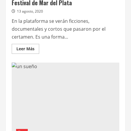
Festival de Mar del Plata
13 agosto, 2020
En la plataforma se verán ficciones,
documentales y cortos que pasaron por el
certamen. Es una forma...
Leer
Leer Más
más
acerca
de
Cine.Ar
Play
tendrá
una
sección
dedicada
al
Festival
de
Mar
del
Plata