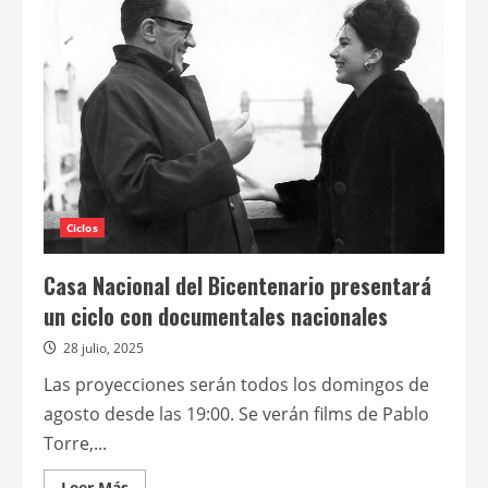
apertura
de
“Avalon”,
una
sala
de
exhibición
híbrida
para
el
cine
documental
argentino
Ciclos
Casa Nacional del Bicentenario presentará
un ciclo con documentales nacionales
28 julio, 2025
Las proyecciones serán todos los domingos de
agosto desde las 19:00. Se verán films de Pablo
Torre,...
Leer
Leer Más