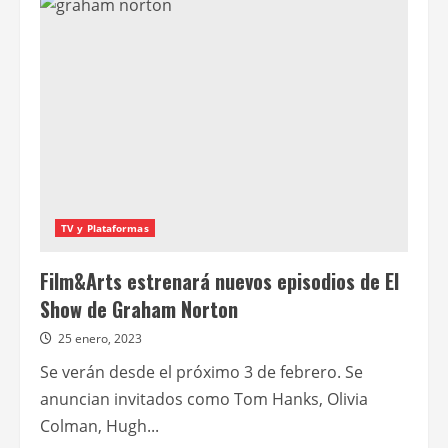
Tom
Sizemore,
actor
de
Rescatando
al
Soldado
Ryan
y
Fuego
contra
fuego
TV y Plataformas
Film&Arts estrenará nuevos episodios de El
Show de Graham Norton
25 enero, 2023
Se verán desde el próximo 3 de febrero. Se
anuncian invitados como Tom Hanks, Olivia
Colman, Hugh...