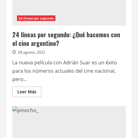
24 líneas por segundo
24 líneas por segundo: ¿Qué hacemos con
el cine argentino?
28 agosto, 2022
La nueva película con Adrián Suar es un éxito
para los números actuales del cine nacional,
pero...
Leer
Leer Más
más
acerca
de
24
líneas
por
segundo:
¿Qué
hacemos
con