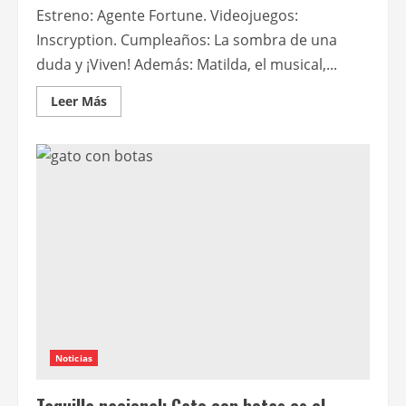
Estreno: Agente Fortune. Videojuegos:
Inscryption. Cumpleaños: La sombra de una
duda y ¡Viven! Además: Matilda, el musical,...
Leer
Leer Más
más
acerca
de
Funcinema
Radio
S07E274
Noticias