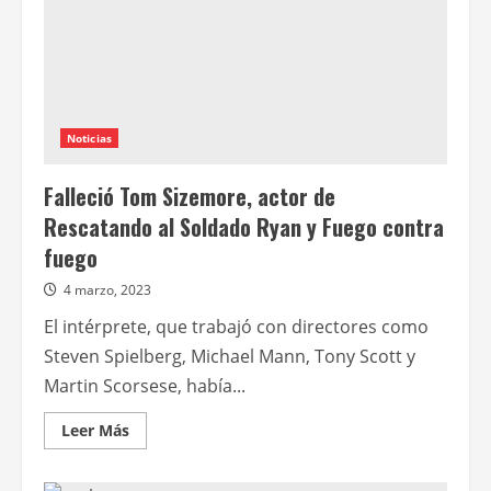
Noticias
Falleció Tom Sizemore, actor de
Rescatando al Soldado Ryan y Fuego contra
fuego
4 marzo, 2023
El intérprete, que trabajó con directores como
Steven Spielberg, Michael Mann, Tony Scott y
Martin Scorsese, había...
Leer
Leer Más
más
acerca
de
Falleció