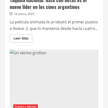
Taquilla nacional: Gato con botas es el
nuevo líder en los cines argentinos
16 enero, 2023
La película animada le arrebató el primer puesto
a Avatar 2, que lo mantenía desde hacía cuatro...
Leer
Leer Más
más
acerca
de
Taquilla
nacional:
Gato
con
botas
es
el
nuevo
líder
en
los
cines
argentinos
Trailers y Afiches