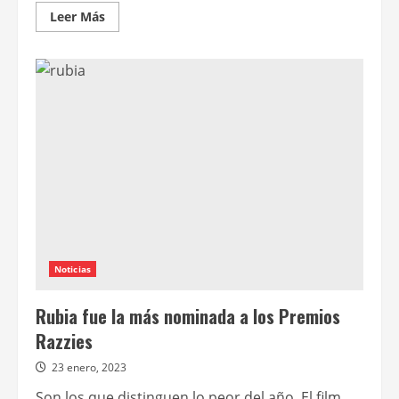
Leer
Leer Más
más
acerca
de
Film&Arts
estrenará
nuevos
episodios
de
El
Show
de
Graham
Norton
Noticias
Rubia fue la más nominada a los Premios
Razzies
23 enero, 2023
Son los que distinguen lo peor del año. El film