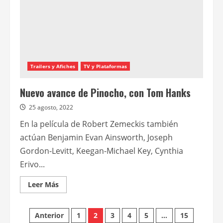
el
cine
argentino?
Trailers y Afiches
TV y Plataformas
Nuevo avance de Pinocho, con Tom Hanks
25 agosto, 2022
En la película de Robert Zemeckis también
actúan Benjamin Evan Ainsworth, Joseph
Gordon-Levitt, Keegan-Michael Key, Cynthia
Erivo...
Leer
Leer Más
más
acerca
de
Paginación
Nuevo
Anterior
1
2
3
4
5
…
15
avance