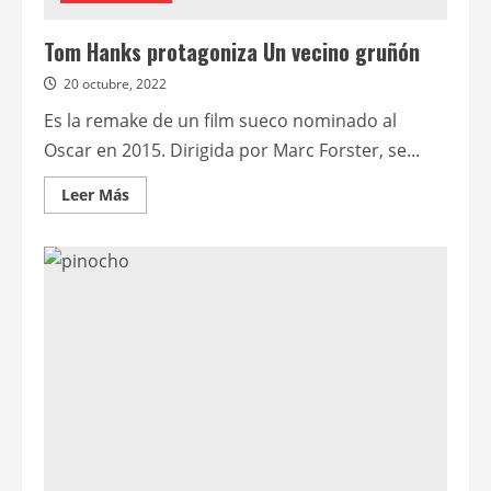
Tom Hanks protagoniza Un vecino gruñón
20 octubre, 2022
Es la remake de un film sueco nominado al
Oscar en 2015. Dirigida por Marc Forster, se...
Leer
Leer Más
más
acerca
de
Tom
Hanks
protagoniza
Un
vecino
gruñón