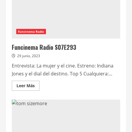
Funcinema Radio
Funcinema Radio S07E293
29 junio, 2023
Entrevista: La mujer y el cine. Estreno: Indiana
Jones y el dial del destino. Top 5 Cualquiera:...
Leer
Leer Más
más
acerca
de
Funcinema
Radio
S07E293