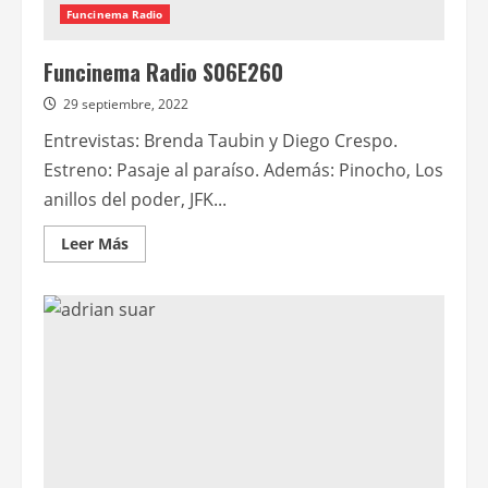
Funcinema Radio
Funcinema Radio S06E260
29 septiembre, 2022
Entrevistas: Brenda Taubin y Diego Crespo.
Estreno: Pasaje al paraíso. Además: Pinocho, Los
anillos del poder, JFK...
Leer
Leer Más
más
acerca
de
Funcinema
Radio
S06E260