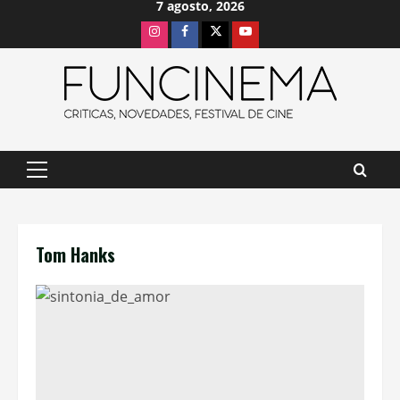
7 agosto, 2026
Saltar
Instagram
Facebook
X
Youtube
al
contenido
Menú
principal
Tom Hanks