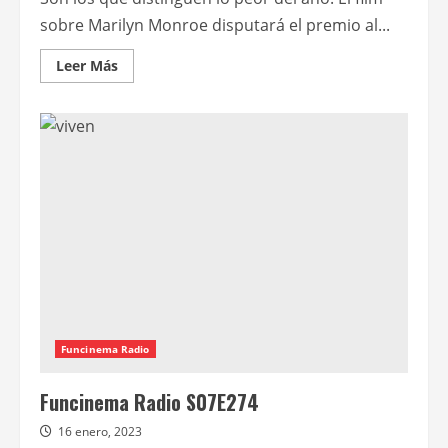
sobre Marilyn Monroe disputará el premio al...
Leer
Leer Más
más
acerca
de
Rubia
fue
la
más
nominada
a
los
Premios
Razzies
Funcinema Radio
Funcinema Radio S07E274
16 enero, 2023