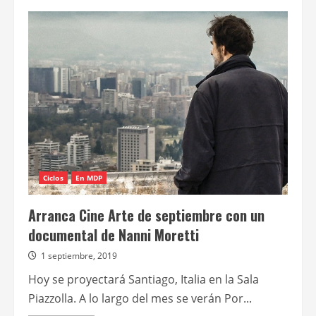
de
Programación
de
septiembre
de
los
ciclos
El
otro
cine
y
Función
especial
Ciclos
En MDP
Arranca Cine Arte de septiembre con un
documental de Nanni Moretti
1 septiembre, 2019
Hoy se proyectará Santiago, Italia en la Sala
Piazzolla. A lo largo del mes se verán Por...