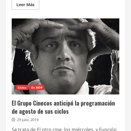
Leer
Leer Más
más
acerca
de
Arranca
Cine
Arte
de
septiembre
con
un
documental
de
Nanni
Moretti
Ciclos
En MDP
El Grupo Cinecos anticipó la programación
de agosto de sus ciclos
29 julio, 2019
Se trata de El otro cine, los miércoles, y Función