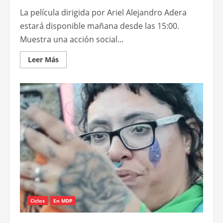
La película dirigida por Ariel Alejandro Adera
estará disponible mañana desde las 15:00.
Muestra una acción social...
Leer
Leer Más
más
acerca
de
Se
verá
el
documental
Transformar
la
realidad
en
las
redes
del
Teatro
Auditórium
Ciclos
En MDP