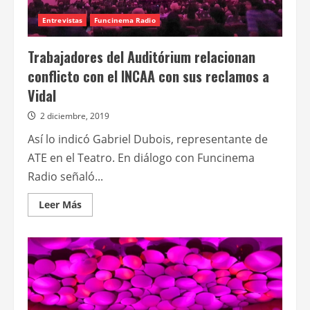
Entrevistas
Funcinema Radio
Trabajadores del Auditórium relacionan
conflicto con el INCAA con sus reclamos a
Vidal
2 diciembre, 2019
Así lo indicó Gabriel Dubois, representante de
ATE en el Teatro. En diálogo con Funcinema
Radio señaló...
Leer
Leer Más
más
acerca
de
Trabajadores
del
Auditórium
relacionan
conflicto
con
el