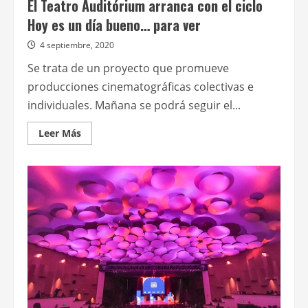
El Teatro Auditórium arranca con el ciclo
Hoy es un día bueno… para ver
4 septiembre, 2020
Se trata de un proyecto que promueve
producciones cinematográficas colectivas e
individuales. Mañana se podrá seguir el...
Leer
Leer Más
más
acerca
de
El
Teatro
Auditórium
arranca
con
el
ciclo
Hoy
es
un
día
bueno…
para
ver