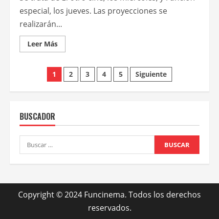
especial, los jueves. Las proyecciones se
realizarán...
Leer
Leer Más
más
acerca
de
Paginación
El
1
2
3
4
5
Siguiente
Grupo
Cinecos
de
anticipó
la
programación
entradas
de
BUSCADOR
agosto
de
sus
ciclos
Buscar:
Copyright © 2024 Funcinema. Todos los derechos
reservados.