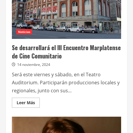
Noticias
Se desarrollará el III Encuentro Marplatense
de Cine Comunitario
14 noviembre, 2024
Será este viernes y sábado, en el Teatro
Auditorium. Participarán producciones locales y
regionales, junto con sus...
Leer
Leer Más
más
acerca
de
Se
desarrollará
el
III