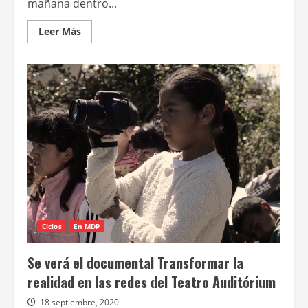
mañana dentro...
Leer
Leer Más
más
acerca
de
Estará
disponible
en
las
redes
del
Auditórium
la
docu-
ficción
Anosmia
Ciclos
En MDP
Se verá el documental Transformar la
realidad en las redes del Teatro Auditórium
18 septiembre, 2020