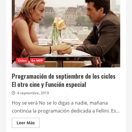
el
retiro
de
los
equipos
de
proyección
en
la
Sala
Piazzolla
Ciclos
En MDP
Programación de septiembre de los ciclos
El otro cine y Función especial
4 septiembre, 2019
Hoy se verá No se lo digas a nadie, mañana
continúa la programación dedicada a Fellini. Es...
Leer
Leer Más
más
acerca