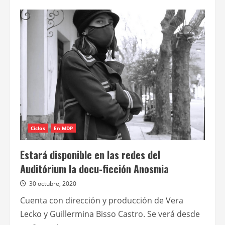
de
El
corto
Una
razón
se
verá
mañana
en
las
redes
sociales
del
Teatro
Auditórium
Ciclos
En MDP
Estará disponible en las redes del
Auditórium la docu-ficción Anosmia
30 octubre, 2020
Cuenta con dirección y producción de Vera
Lecko y Guillermina Bisso Castro. Se verá desde