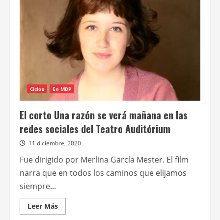
Encuentro
Marplatense
de
Cine
Comunitario
Ciclos
En MDP
El corto Una razón se verá mañana en las
redes sociales del Teatro Auditórium
11 diciembre, 2020
Fue dirigido por Merlina García Mester. El film
narra que en todos los caminos que elijamos
siempre...
Leer
Leer Más
más
acerca