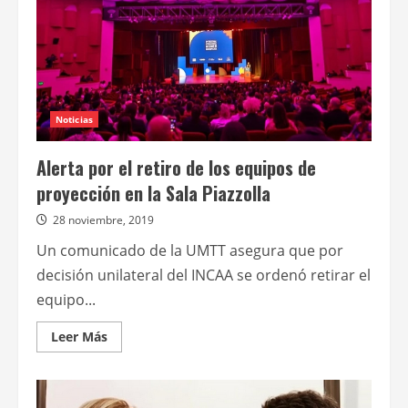
INCAA
con
sus
reclamos
a
Vidal
Noticias
Alerta por el retiro de los equipos de
proyección en la Sala Piazzolla
28 noviembre, 2019
Un comunicado de la UMTT asegura que por
decisión unilateral del INCAA se ordenó retirar el
equipo...
Leer
Leer Más
más
acerca
de
Alerta
por