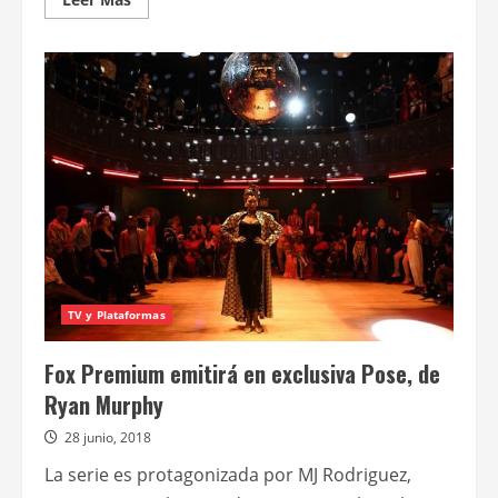
más
acerca
de
Fox
Premium
emitirá
Pose
en
lenguaje
inclusivo
en
español
y
portugués
y
con
un
maratón
exclusivo
TV y Plataformas
Fox Premium emitirá en exclusiva Pose, de
Ryan Murphy
28 junio, 2018
La serie es protagonizada por MJ Rodriguez,