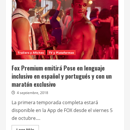
segunda
temporada
de
Pose
Trailers y Afiches
TV y Plataformas
Fox Premium emitirá Pose en lenguaje
inclusivo en español y portugués y con un
maratón exclusivo
4 septiembre, 2018
La primera temporada completa estará
disponible en la App de FOX desde el viernes 5
de octubre....
Leer
Leer Más