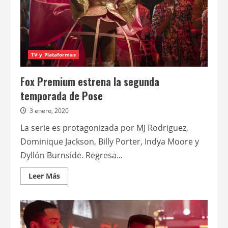
TV y Plataformas
Fox Premium estrena la segunda
temporada de Pose
3 enero, 2020
La serie es protagonizada por MJ Rodriguez,
Dominique Jackson, Billy Porter, Indya Moore y
Dyllón Burnside. Regresa...
Leer
Leer Más
más
acerca
de
Fox
Premium
estrena
la