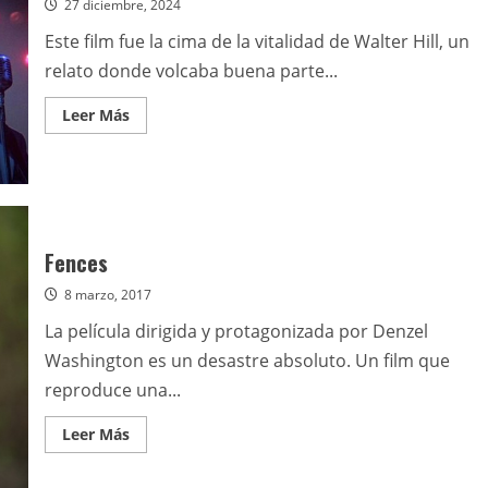
27 diciembre, 2024
Este film fue la cima de la vitalidad de Walter Hill, un
relato donde volcaba buena parte...
Leer
Leer Más
más
acerca
de
Calles
de
fuego
(1984)
Fences
8 marzo, 2017
La película dirigida y protagonizada por Denzel
Washington es un desastre absoluto. Un film que
reproduce una...
Leer
Leer Más
más
acerca
de