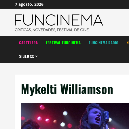
Saltar
7 agosto, 2026
al
contenido
CARTELERA
FESTIVAL FUNCINEMA
FUNCINEMA RADIO
N
SIGLO XX
Mykelti Williamson