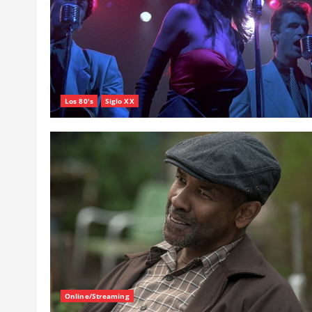
Los 80's
Siglo XX
Online/Streaming