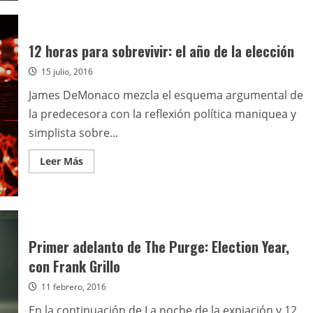
Fences
12 horas para sobrevivir: el año de la elección
15 julio, 2016
James DeMonaco mezcla el esquema argumental de
la predecesora con la reflexión política maniquea y
simplista sobre...
Leer
Leer Más
más
acerca
de
12
horas
para
sobrevivir:
el
Primer adelanto de The Purge: Election Year,
año
de
con Frank Grillo
la
elección
11 febrero, 2016
En la continuación de La noche de la expiación y 12