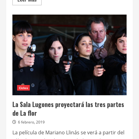
más
acerca
de
La
Sala
Lugones
anuncia
el
ciclo
Alrededor
de
La
flor
Ciclos
La Sala Lugones proyectará las tres partes
de La flor
6 febrero, 2019
La película de Mariano Llinás se verá a partir del