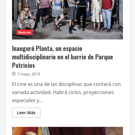
Noticias
Inauguró Planta, un espacio
multidisciplinario en el barrio de Parque
Patricios
7 mayo, 2019
El cine es una de las disciplinas que contará con
variada actividad. Habrá ciclos, proyecciones
especiales y...
Leer
Leer Más
más
acerca
de
Inauguró
Planta,