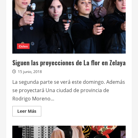
a
trabajar
juntos
en
el
thriller
1985
Ciclos
Siguen las proyecciones de La flor en Zelaya
15 junio, 2018
La segunda parte se verá este domingo. Además
se proyectará Una ciudad de provincia de
Rodrigo Moreno...
Leer
Leer Más
más
acerca
de
Siguen
las
proyecciones