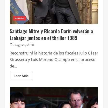
Nueva
York
Noticias
Santiago Mitre y Ricardo Darín volverán a
trabajar juntos en el thriller 1985
3 agosto, 2018
Reconstruirá la historia de los fiscales Julio César
Strassera y Luis Moreno Ocampo en el proceso
de...
Leer
Leer Más
más
acerca
de
Santiago
Mitre
y
Ricardo
Darín
volverán