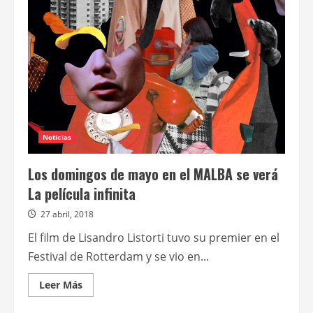
de
La
flor
en
Zelaya
Noticias
Los domingos de mayo en el MALBA se verá
La película infinita
27 abril, 2018
El film de Lisandro Listorti tuvo su premier en el
Festival de Rotterdam y se vio en...
Leer
Leer Más
más
acerca