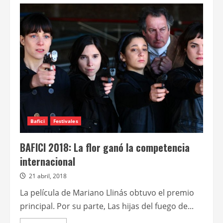
de
Los
domingos
de
mayo
en
el
MALBA
se
verá
La
película
infinita
Bafici
Festivales
BAFICI 2018: La flor ganó la competencia
internacional
21 abril, 2018
La película de Mariano Llinás obtuvo el premio
principal. Por su parte, Las hijas del fuego de...