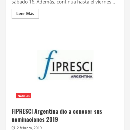
sábado 16. Además, continúa hasta el viernes...
Leer
Leer Más
más
acerca
de
La
Sala
Lugones
proyectará
las
tres
partes
de
La
flor
Noticias
FIPRESCI Argentina dio a conocer sus
nominaciones 2019
2 febrero, 2019