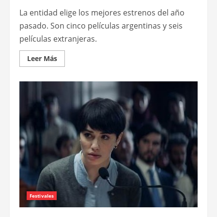
La entidad elige los mejores estrenos del año
pasado. Son cinco películas argentinas y seis
películas extranjeras.
Leer
Leer Más
más
acerca
de
FIPRESCI
Argentina
dio
a
conocer
sus
nominaciones
2019
Festivales