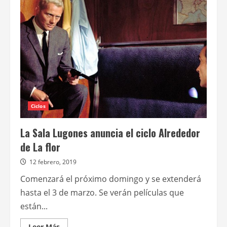
un
espacio
multidisciplinario
en
el
barrio
de
Parque
Patricios
Ciclos
La Sala Lugones anuncia el ciclo Alrededor
de La flor
12 febrero, 2019
Comenzará el próximo domingo y se extenderá
hasta el 3 de marzo. Se verán películas que
están...
Leer
Leer Más