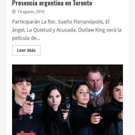
Presencia argentina en Toronto
14 agosto, 2018
Participarán La flor, Sueño Florianópolis, El
ángel, La Quietud y Acusada. Outlaw King será la
película de...
Leer
Leer Más
más
acerca
de
Presencia
argentina
en
Toronto