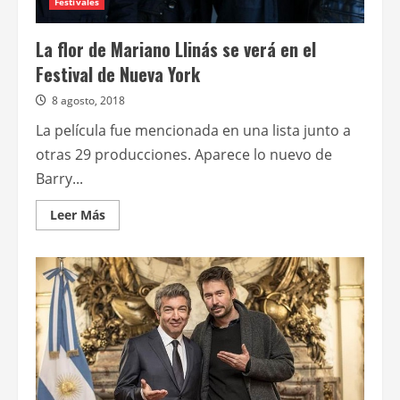
Festivales
La flor de Mariano Llinás se verá en el
Festival de Nueva York
8 agosto, 2018
La película fue mencionada en una lista junto a
otras 29 producciones. Aparece lo nuevo de
Barry...
Leer
Leer Más
más
acerca
de
La
flor
de
Mariano
Llinás
se
verá
en
el
Festival
de