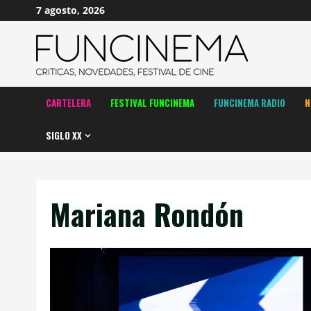
Saltar
7 agosto, 2026
al
contenido
CARTELERA
FESTIVAL FUNCINEMA
FUNCINEMA RADIO
N
SIGLO XX
Mariana Rondón