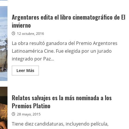
El
6°
Festival
Cine
Argentores edita el libro cinematográfico de El
de
las
invierno
Alturas
presentó
12 octubre, 2016
su
programación
La obra resultó ganadora del Premio Argentores
Latinoamérica Cine. Fue elegida por un jurado
integrado por Paz...
Leer
Leer Más
más
acerca
de
Argentores
edita
el
Relatos salvajes es la más nominada a los
libro
cinematográfico
Premios Platino
de
El
28 mayo, 2015
invierno
Tiene diez candidaturas, incluyendo película,