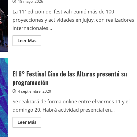
18 mayo, 2026
La 11ª edición del festival reunió más de 100
proyecciones y actividades en Jujuy, con realizadores
internacionales...
Leer
Leer Más
más
acerca
de
“La
noche
sin
mi”
El 6° Festival Cine de las Alturas presentó su
se
consagró
programación
en
el
4 septiembre, 2020
Festival
de
Cine
Se realizará de forma online entre el viernes 11 y el
de
las
domingo 20. Habrá actividad presencial en...
Alturas
Leer
Leer Más
más
acerca
de