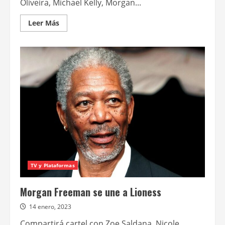
Oliveira, Michael Kelly, Morgan...
Leer
Leer Más
más
acerca
de
Paramount+
presenta
el
avance
de
Operativo:
Lioness
TV y Plataformas
Morgan Freeman se une a Lioness
14 enero, 2023
Compartirá cartel con Zoe Saldana, Nicole