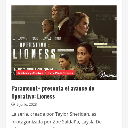
de
Paramount+
presentó
el
teaser
de
la
tercera
temporada
de
“Lioness”
Trailers y Afiches
TV y Plataformas
Paramount+ presenta el avance de
Operativo: Lioness
9 junio, 2023
La serie, creada por Taylor Sheridan, es
protagonizada por Zoe Saldaña, Laysla De