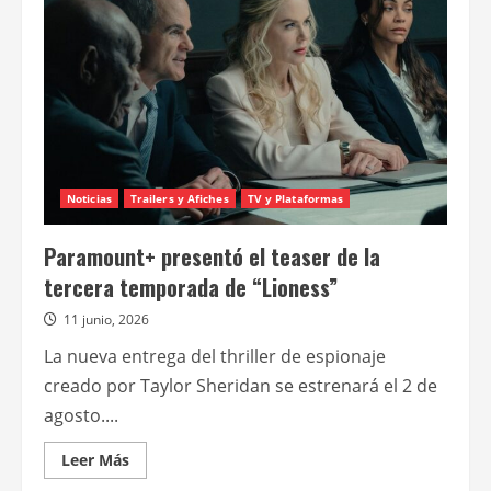
«The
spider
and
the
fly»
Noticias
Trailers y Afiches
TV y Plataformas
Paramount+ presentó el teaser de la
tercera temporada de “Lioness”
11 junio, 2026
La nueva entrega del thriller de espionaje
creado por Taylor Sheridan se estrenará el 2 de
agosto....
Leer
Leer Más
más
acerca