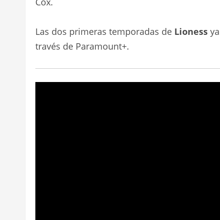
Cox.
Las dos primeras temporadas de
Lioness
ya
través de Paramount+.