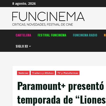
Saltar
8 agosto, 2026
al
contenido
CARTELERA
FESTIVAL FUNCINEMA
FUNCINEMA RADIO
N
SIGLO XX
Noticias
Trailers y Afiches
TV y Plataformas
Paramount+ presentó e
temporada de “Liones