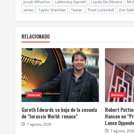
Jonah Wharton
LaMonica Garrett
Laysla De Oliveira
Mich
series
Taylor Sheridan
Teaser
Thad Luckinbill
Zoe Sal
RELACIONADO
Noticias
Noticias
Gareth Edwards se baja de la secuela
Robert Pattin
de “Jurassic World: renace”
Hansen en “Pr
Lance Oppenh
7 agosto, 2026
7 agosto, 202