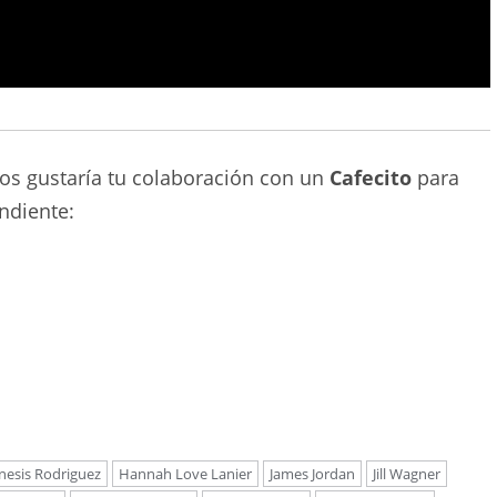
nos gustaría tu colaboración con un
Cafecito
para
ndiente:
nesis Rodriguez
Hannah Love Lanier
James Jordan
Jill Wagner