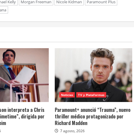
ael Kelly
Morgan Freeman
Nicole Kidman
Paramount Plus
dana
Noticias
TV y Plataformas
son interpreta a Chris
Paramount+ anunció “Trauma”, nuevo
imetime”, dirigida por
thriller médico protagonizado por
eim
Richard Madden
6
7 agosto, 2026