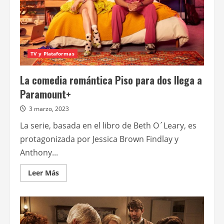
TV y Plataformas
La comedia romántica Piso para dos llega a
Paramount+
3 marzo, 2023
La serie, basada en el libro de Beth O´Leary, es
protagonizada por Jessica Brown Findlay y
Anthony...
Leer
Leer Más
más
acerca
de
La
comedia
romántica
Piso