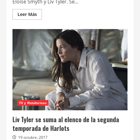
Eloise Smyth y Liv Tyler. Se...
Leer
Leer Más
más
acerca
de
Fox
Premium
estrena
la
nueva
temporada
completa
de
Harlots
TV y Plataformas
Liv Tyler se suma al elenco de la segunda
temporada de Harlots
19 octubre, 2017