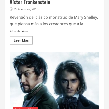
Víctor Frankenstein
2 diciembre, 2015
Reversión del clásico monstruo de Mary Shelley,
que piensa más a los creadores que a la
criatura....
Leer
Leer Más
más
acerca
de
Víctor
Frankenstein