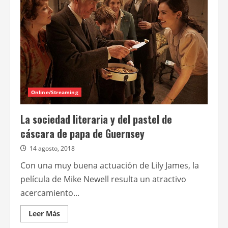
para
dos
llega
a
Paramount+
Online/Streaming
La sociedad literaria y del pastel de
cáscara de papa de Guernsey
14 agosto, 2018
Con una muy buena actuación de Lily James, la
película de Mike Newell resulta un atractivo
acercamiento...
Leer
Leer Más
más
acerca