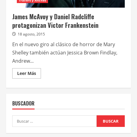
Trailers y Afiches
James McAvoy y Daniel Radcliffe
protagonizan Victor Frankenstein
18 agosto, 2015
En el nuevo giro al clásico de horror de Mary
Shelley también actúan Jessica Brown Findlay,
Andrew...
Leer
Leer Más
más
acerca
de
James
McAvoy
y
BUSCADOR
Daniel
Radcliffe
protagonizan
Victor
Buscar:
Frankenstein