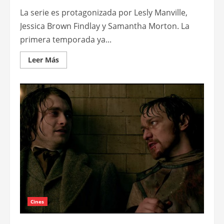
La serie es protagonizada por Lesly Manville,
Jessica Brown Findlay y Samantha Morton. La
primera temporada ya...
Leer
Leer Más
más
acerca
de
Liv
Tyler
se
suma
al
elenco
de
la
segunda
temporada
de
Harlots
Cines