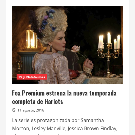
de
La
sociedad
literaria
y
del
pastel
de
cáscara
de
papa
de
Guernsey
TV y Plataformas
Fox Premium estrena la nueva temporada
completa de Harlots
11 agosto, 2018
La serie es protagonizada por Samantha
Morton, Lesley Manville, Jessica Brown-Findlay,