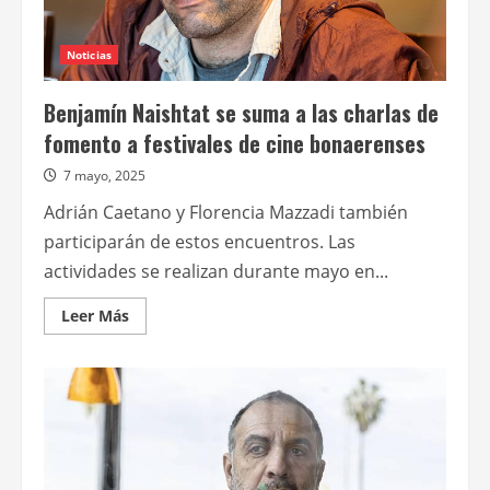
Noticias
Benjamín Naishtat se suma a las charlas de
fomento a festivales de cine bonaerenses
7 mayo, 2025
Adrián Caetano y Florencia Mazzadi también
participarán de estos encuentros. Las
actividades se realizan durante mayo en...
Leer
Leer Más
más
acerca
de
Benjamín
Naishtat
se
suma
a
las
charlas
de