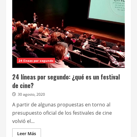
las
actividades
de
fomento
a
festivales
de
cine
bonaerenses
24 líneas por segundo
24 líneas por segundo: ¿qué es un festival
de cine?
30 agosto, 2020
A partir de algunas propuestas en torno al
presupuesto oficial de los festivales de cine
volvió el...
Leer
Leer Más