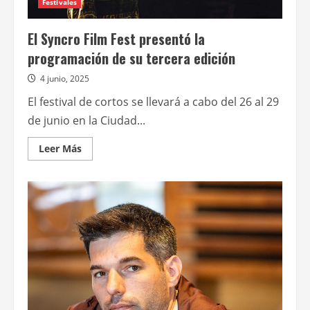
Festivales
El Syncro Film Fest presentó la
programación de su tercera edición
4 junio, 2025
El festival de cortos se llevará a cabo del 26 al 29
de junio en la Ciudad...
Leer
Leer Más
más
acerca
de
El
Syncro
Film
Fest
presentó
la
programación
de
su
tercera
edición