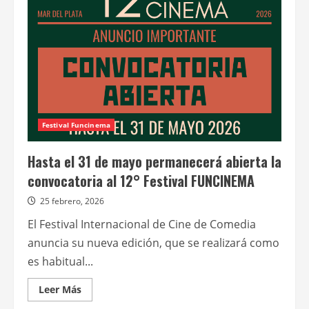
Festival
–
Funcinema:
submissions
2026
Festival Funcinema
Hasta el 31 de mayo permanecerá abierta la
convocatoria al 12° Festival FUNCINEMA
25 febrero, 2026
El Festival Internacional de Cine de Comedia
anuncia su nueva edición, que se realizará como
es habitual...
Leer
Leer Más
más
acerca