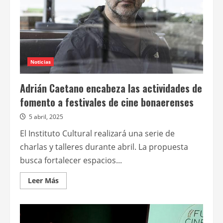
fomento
a
festivales
de
cine
bonaerenses
Noticias
Adrián Caetano encabeza las actividades de
fomento a festivales de cine bonaerenses
5 abril, 2025
El Instituto Cultural realizará una serie de
charlas y talleres durante abril. La propuesta
busca fortalecer espacios...
Leer
Leer Más
más
acerca
de
Adrián
Caetano
encabeza