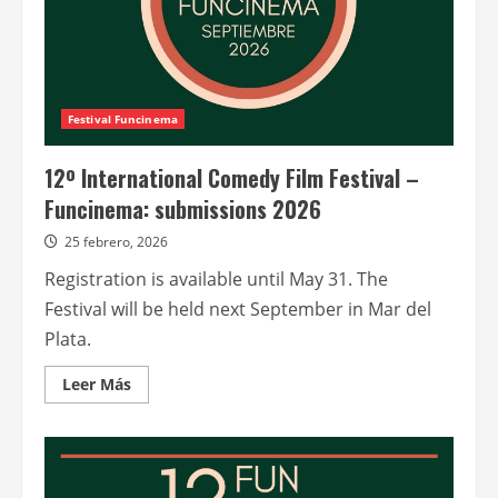
Festival Funcinema
12º International Comedy Film Festival –
Funcinema: submissions 2026
25 febrero, 2026
Registration is available until May 31. The
Festival will be held next September in Mar del
Plata.
Leer
Leer Más
más
acerca
de
12º
International
Comedy
Film