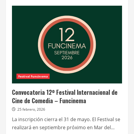
de
Hasta
el
31
de
mayo
permanecerá
abierta
la
convocatoria
al
12°
Festival
FUNCINEMA
Festival Funcinema
Convocatoria 12º Festival Internacional de
Cine de Comedia – Funcinema
25 febrero, 2026
La inscripción cierra el 31 de mayo. El Festival se
realizará en septiembre próximo en Mar del...