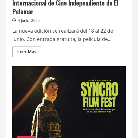
Internacional de Cine Independiente de El
Palomar
4 junio, 2025
La nueva edición se realizará del 18 al 22 de
junio. Con entrada gratuita, la película de...
Leer
Leer Más
más
acerca
de
Anunciaron
la
programación
del
8°
Festival
Internacional
de
Cine
Independiente
de
El
Palomar