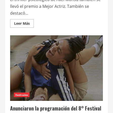
llevó el premio a Mejor Actriz. También se
destacó...
Leer
Leer Más
más
acerca
de
“Por
tu
bien”
fue
elegida
como
Mejor
Película
del
8°
Festival
Cine
en
Grande
Festivales
Anunciaron la programación del 8° Festival