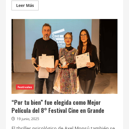
Leer
Leer Más
más
acerca
de
Convocatoria
12º
Festival
Internacional
de
Cine
de
Comedia
–
Funcinema
Festivales
“Por tu bien” fue elegida como Mejor
Película del 8° Festival Cine en Grande
19 junio, 2025
El thriller psicológico de Axel Monsú también se