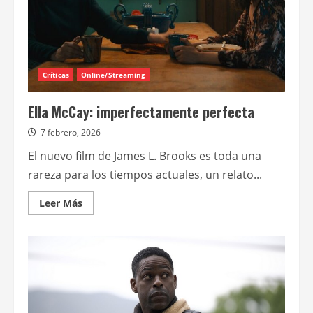
Críticas
Online/Streaming
Ella McCay: imperfectamente perfecta
7 febrero, 2026
El nuevo film de James L. Brooks es toda una
rareza para los tiempos actuales, un relato...
Leer
Leer Más
más
acerca
de
Ella
McCay:
imperfectamente
perfecta