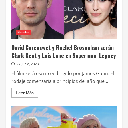
Noticias
David Corenswet y Rachel Brosnahan serán
Clark Kent y Lois Lane en Superman: Legacy
27 junio, 2023
El film será escrito y dirigido por James Gunn. El
rodaje comenzaría a principios del año que...
Leer
Leer Más
más
acerca
de
David
Corenswet
y
Rachel
Brosnahan