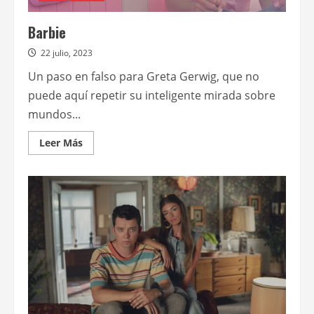
Barbie
22 julio, 2023
Un paso en falso para Greta Gerwig, que no
puede aquí repetir su inteligente mirada sobre
mundos...
Leer
Leer Más
más
acerca
de
Barbie