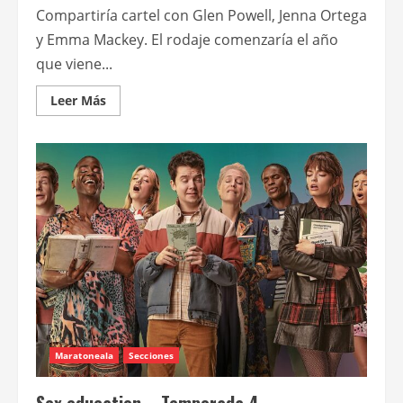
Compartiría cartel con Glen Powell, Jenna Ortega
y Emma Mackey. El rodaje comenzaría el año
que viene...
Leer
Leer Más
más
acerca
de
Samuel
L.
Jackson
podría
unirse
a
la
próxima
película
de
J.J.
Abrams
Maratoneala
Secciones