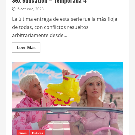
Sex education – Temporada 4
6 octubre, 2023
La última entrega de esta serie fue la más floja
de todas, con conflictos resueltos
arbitrariamente desde...
Leer
Leer Más
más
acerca
de
Sex
education
–
Temporada
4
Cines
Críticas