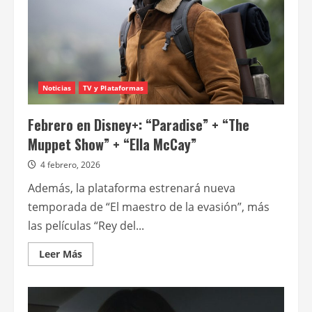
Noticias
TV y Plataformas
Febrero en Disney+: “Paradise” + “The
Muppet Show” + “Ella McCay”
4 febrero, 2026
Además, la plataforma estrenará nueva
temporada de “El maestro de la evasión”, más
las películas “Rey del...
Leer
Leer Más
más
acerca
de
Febrero
en
Disney+: