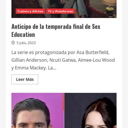
Trailers y Afiches
TV y Plataformas
Anticipo de la temporada final de Sex
Education
5 julio, 2023
La serie es protagonizada por Asa Butterfield,
Gillian Anderson, Ncuti Gatwa, Aimee-Lou Wood
y Emma Mackey. La...
Leer
Leer Más
más
acerca
de
Anticipo
de
la
temporada
final
de
Sex
Education