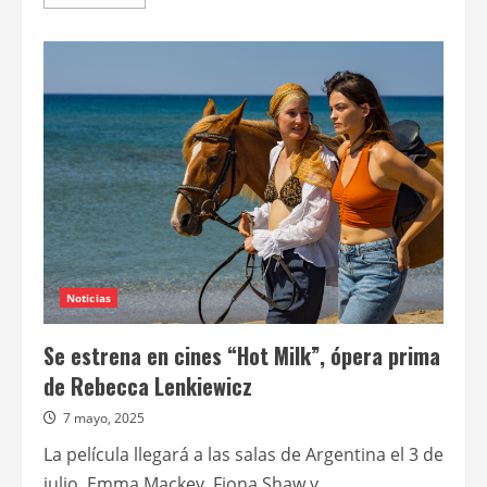
más
acerca
de
Anticipos
de
“Ella
McCay:
imperfectamente
perfecta”,
de
James
L.
Brooks
Noticias
Se estrena en cines “Hot Milk”, ópera prima
de Rebecca Lenkiewicz
7 mayo, 2025
La película llegará a las salas de Argentina el 3 de
julio. Emma Mackey, Fiona Shaw y...