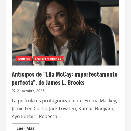
“Paradise”
+
“The
Muppet
Show”
+
“Ella
McCay”
Noticias
Trailers y Afiches
Anticipos de “Ella McCay: imperfectamente
perfecta”, de James L. Brooks
21 octubre, 2025
La película es protagonizada por Emma Mackey,
Jamie Lee Curtis, Jack Lowden, Kumail Nanjiani,
Ayo Edebiri, Rebecca...
Leer
Leer Más