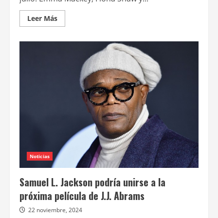
Leer
Leer Más
más
acerca
de
Se
estrena
en
cines
“Hot
Milk”,
ópera
prima
de
Rebecca
Lenkiewicz
Noticias
Samuel L. Jackson podría unirse a la
próxima película de J.J. Abrams
22 noviembre, 2024