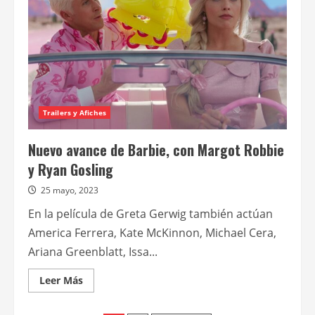
serán
Clark
Kent
y
Lois
Lane
en
Superman:
Legacy
Trailers y Afiches
Nuevo avance de Barbie, con Margot Robbie
y Ryan Gosling
25 mayo, 2023
En la película de Greta Gerwig también actúan
America Ferrera, Kate McKinnon, Michael Cera,
Ariana Greenblatt, Issa...
Leer
Leer Más
más
acerca
de