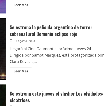
Leer
Leer Más
más
acerca
de
Se
estrena
“Jazmín”
Se estrena la película argentina de terror
en
los
sobrenatural Demonio eclipse rojo
Viernes
de
14 agosto, 2023
Terror
en
el
Llegará al Cine Gaumont el próximo jueves 24.
Cine
Gaumont
Dirigida por Samot Márquez, está protagonizada por
Clara Kovacic,...
Leer
Leer Más
más
acerca
de
Se
estrena
la
Se estrena este jueves el slasher Los olvidados:
película
argentina
cicatrices
de
terror