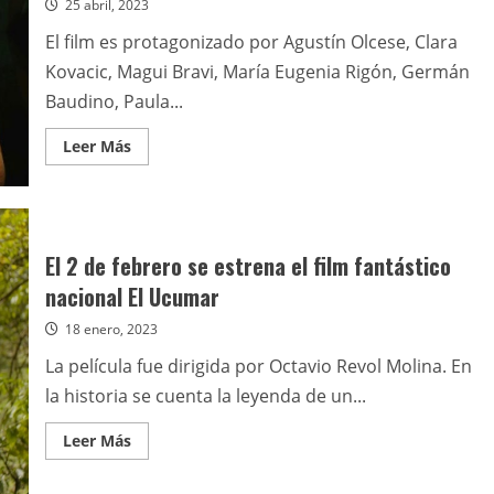
25 abril, 2023
sobrenatural
Demonio
eclipse
El film es protagonizado por Agustín Olcese, Clara
rojo
Kovacic, Magui Bravi, María Eugenia Rigón, Germán
Baudino, Paula...
Leer
Leer Más
más
acerca
de
Se
estrena
este
jueves
El 2 de febrero se estrena el film fantástico
el
slasher
nacional El Ucumar
Los
olvidados:
18 enero, 2023
cicatrices
La película fue dirigida por Octavio Revol Molina. En
la historia se cuenta la leyenda de un...
Leer
Leer Más
más
acerca
de