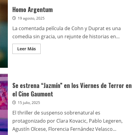
Audiovisual
anunció
Homo Argentum
para
el
19 agosto, 2025
próximo
jueves
26
La comentada película de Cohn y Duprat es una
el
estreno
comedia sin gracia, un rejunte de historias en...
de
“Violeta
Rauch”
Leer
Leer Más
más
acerca
de
Homo
Argentum
Se estrena “Jazmín” en los Viernes de Terror en
el Cine Gaumont
15 julio, 2025
El thriller de suspenso sobrenatural es
protagonizado por Clara Kovacic, Pablo Legeren,
Agustín Olcese, Florencia Fernández Velasco...