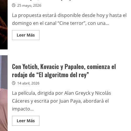
25 mayo, 2026
La propuesta estará disponible desde hoy y hasta el
domingo en el canal “Cine terror”, con una...
Leer
Leer Más
más
acerca
de
Pluto
TV
lanza
una
Con Yotich, Kovacic y Papaleo, comienza el
semana
especial
rodaje de “El algoritmo del rey”
de
terror
14 abril, 2026
con
brujas,
rituales
La película, dirigida por Alan Greyck y Nicolás
y
aquelarres
Cáceres y escrita por Juan Paya, abordará el
impacto...
Leer
Leer Más
más
acerca