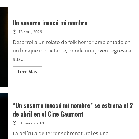
de
Con
Yotich,
Kovacic
y
Un susurro invocó mi nombre
Papaleo,
comienza
13 abril, 2026
el
rodaje
de
Desarrolla un relato de folk horror ambientado en
“El
algoritmo
un bosque inquietante, donde una joven regresa a
del
rey”
sus...
Leer
Leer Más
más
acerca
de
Un
susurro
invocó
mi
“Un susurro invocó mi nombre” se estrena el 2
nombre
de abril en el Cine Gaumont
31 marzo, 2026
La película de terror sobrenatural es una