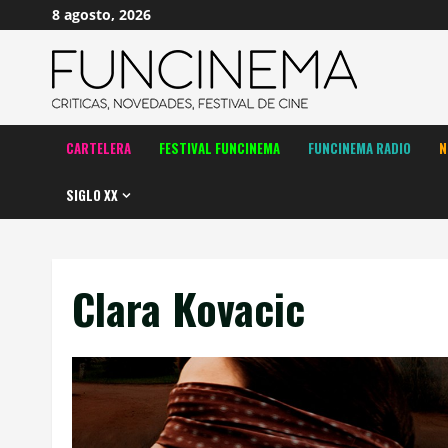
Saltar
8 agosto, 2026
al
contenido
CARTELERA
FESTIVAL FUNCINEMA
FUNCINEMA RADIO
N
SIGLO XX
Clara Kovacic