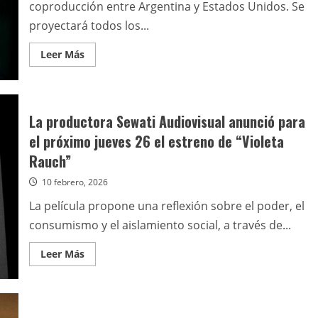
coproducción entre Argentina y Estados Unidos. Se
proyectará todos los...
Leer
Leer Más
más
acerca
de
“Un
susurro
invocó
La productora Sewati Audiovisual anunció para
mi
nombre”
el próximo jueves 26 el estreno de “Violeta
se
estrena
Rauch”
el
2
10 febrero, 2026
de
abril
en
La película propone una reflexión sobre el poder, el
el
Cine
consumismo y el aislamiento social, a través de...
Gaumont
Leer
Leer Más
más
acerca
de
La
productora
Sewati