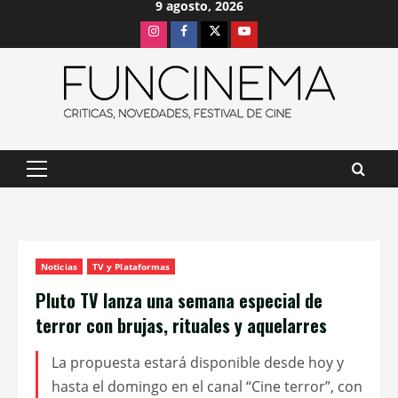
9 agosto, 2026
Saltar
Instagram
Facebook
X
Youtube
al
contenido
Menú
principal
Noticias
TV y Plataformas
Pluto TV lanza una semana especial de
terror con brujas, rituales y aquelarres
La propuesta estará disponible desde hoy y
hasta el domingo en el canal “Cine terror”, con