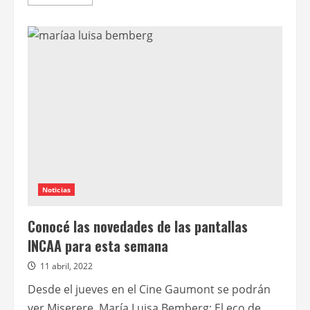
más
acerca
de
María
Luisa
Bemberg:
El
eco
de
mi
voz
Noticias
Conocé las novedades de las pantallas
INCAA para esta semana
11 abril, 2022
Desde el jueves en el Cine Gaumont se podrán
ver Miserere, María Luisa Bemberg: El eco de...