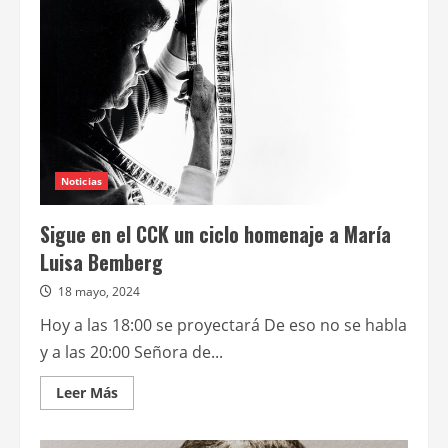
argentinas”
de
julio
con
funciones
gratuitas
Noticias
Sigue en el CCK un ciclo homenaje a María
Luisa Bemberg
18 mayo, 2024
Hoy a las 18:00 se proyectará De eso no se habla
y a las 20:00 Señora de...
Leer
Leer Más
más
acerca
de
Sigue