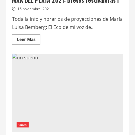
MAR DEL PLATA 2021: Breves festivaleras I
15 noviembre, 2021
Toda la info y horarios de proyecciones de María
Luisa Bemberg: El Eco de mi voz de...
Leer
Leer Más
más
acerca
de
MAR
DEL
PLATA
2021:
Breves
festivaleras
I
Cines