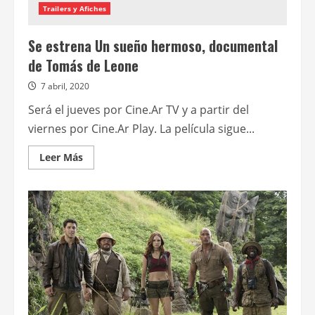
Trailers y Afiches
Se estrena Un sueño hermoso, documental
de Tomás de Leone
7 abril, 2020
Será el jueves por Cine.Ar TV y a partir del
viernes por Cine.Ar Play. La película sigue...
Leer
Leer Más
más
acerca
de
Se
estrena
Un
sueño
hermoso,
documental
de
Tomás
de
Leone