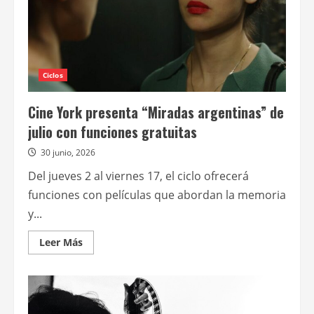
Ciclos
Cine York presenta “Miradas argentinas” de
julio con funciones gratuitas
30 junio, 2026
Del jueves 2 al viernes 17, el ciclo ofrecerá
funciones con películas que abordan la memoria
y...
Leer
Leer Más
más
acerca
de
Cine
York
presenta
“Miradas