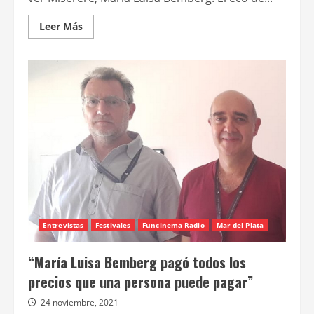
Leer
Leer Más
más
acerca
de
Conocé
las
novedades
de
las
pantallas
INCAA
para
esta
semana
Entrevistas
Festivales
Funcinema Radio
Mar del Plata
“María Luisa Bemberg pagó todos los
precios que una persona puede pagar”
24 noviembre, 2021