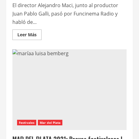
El director Alejandro Maci, junto al productor
Juan Pablo Galli, pasó por Funcinema Radio y
habló de...
Leer
Leer Más
más
acerca
de
“María
Luisa
Bemberg
pagó
todos
los
precios
que
una
persona
puede
pagar”
Festivales
Mar del Plata