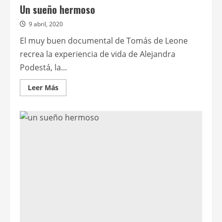
Un sueño hermoso
9 abril, 2020
El muy buen documental de Tomás de Leone
recrea la experiencia de vida de Alejandra
Podestá, la...
Leer
Leer Más
más
acerca
de
Un
sueño
hermoso