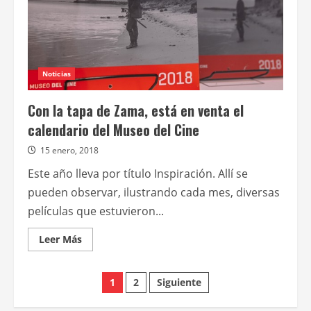
para
este
mes
Noticias
Con la tapa de Zama, está en venta el
calendario del Museo del Cine
15 enero, 2018
Este año lleva por título Inspiración. Allí se
pueden observar, ilustrando cada mes, diversas
películas que estuvieron...
Leer
Leer Más
más
acerca
de
Paginación
Con
1
2
Siguiente
la
tapa
de