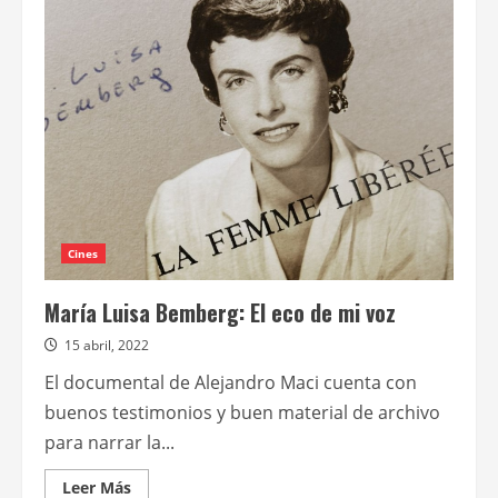
en
el
CCK
un
ciclo
homenaje
a
María
Luisa
Bemberg
Cines
María Luisa Bemberg: El eco de mi voz
15 abril, 2022
El documental de Alejandro Maci cuenta con
buenos testimonios y buen material de archivo
para narrar la...
Leer
Leer Más