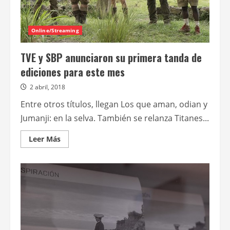
Online/Streaming
TVE y SBP anunciaron su primera tanda de
ediciones para este mes
2 abril, 2018
Entre otros títulos, llegan Los que aman, odian y
Jumanji: en la selva. También se relanza Titanes...
Leer
Leer Más
más
acerca
de
TVE
y
SBP
anunciaron
su
primera
tanda
de
ediciones