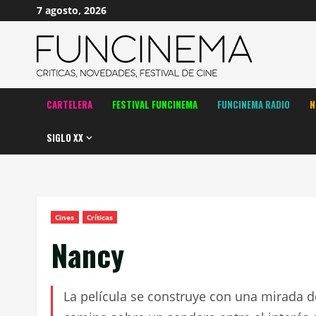
Saltar
7 agosto, 2026
al
contenido
CARTELERA
FESTIVAL FUNCINEMA
FUNCINEMA RADIO
N
SIGLO XX
Cines
Críticas
Nancy
La película se construye con una mirada 