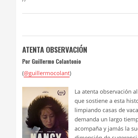
ATENTA OBSERVACIÓN
Por Guillermo Colantonio
(
@guillermocolant
)
La atenta observación a
que sostiene a esta hist
limpiando casas de vacac
demanda un largo tiemp
acompaña y jamás la sue
dimensión de sugerencia