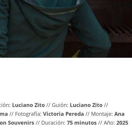
cción:
Luciano Zito
// Guión:
Luciano Zito
//
sma
// Fotografía:
Victoria Pereda
// Montaje:
Ana
son Souvenirs
// Duración:
75 minutos
// Año:
2025